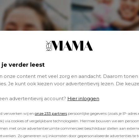
Naomi van As en S
Kramer delen leuk
 je verder leest
nieuws: ‘Baby on t
way’
 onze content met veel zorg en aandacht. Daarom tonen
es. Je kunt ook kiezen voor advertentievrij lezen. Die keuze
 een advertentievrij account?
Hier inloggen
rd verwerken wij en
onze 233 partners
persoonlijke gegevens (zoals je IP-adres 
) via cookies of vergelijkbare technologieën. Hiermee bouwen we een persoonli
amen met onze advertentieruimte commercieel beschikbaar stellen aan extern
etwerken. Zo genereren wij inkomsten door gepersonaliseerde advertenties te 