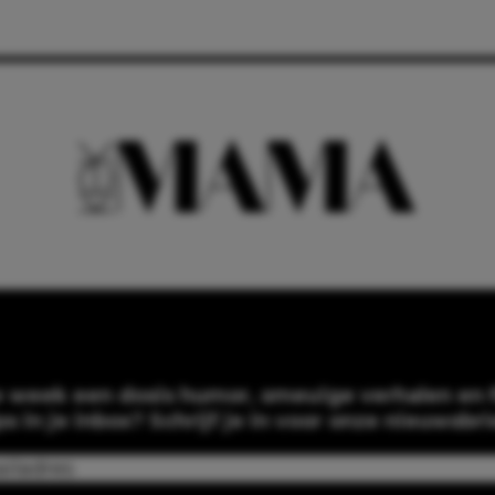
e week een dosis humor, smeuïge verhalen en f
ps in je inbox? Schrijf je in voor onze nieuwsbri
Email
(Required)