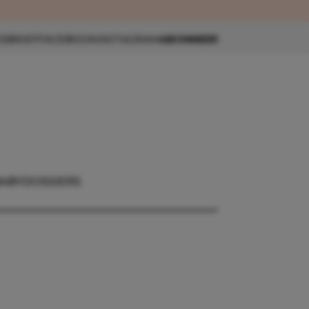
eau 🎁
SBRIEF
FACEBOOK
INSTAGRAM
ABONNEER
ABY
DOSSIERS