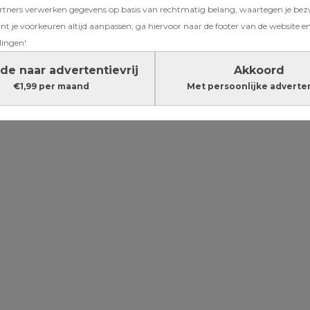
ners verwerken gegevens op basis van rechtmatig belang, waartegen je be
 Naomi van
t je voorkeuren altijd aanpassen; ga hiervoor naar de footer van de website en
giste in de
lingen'.
de naar advertentievrij
Akkoord
€1,99 per maand
Met persoonlijke adverte