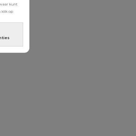
zwaar kunt
 klik op
nties