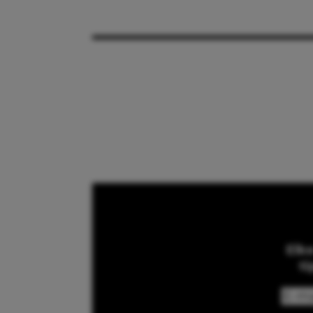
Elk
ti