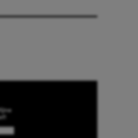
ijne
ef!