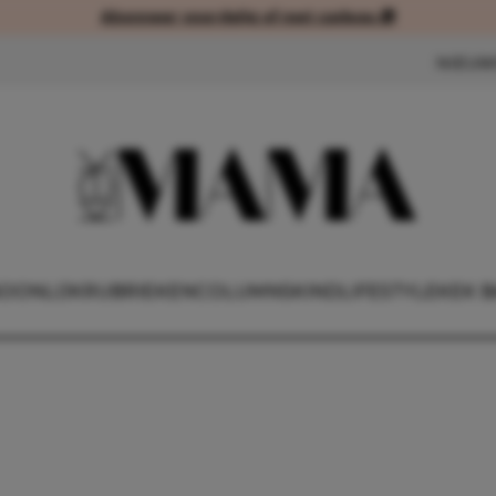
Abonneer voordelig of met cadeau 🎁
Abonneer voordelig of met cad
NIEUW
OONLIJK
RUBRIEKEN
COLUMNS
KIND
LIFESTYLE
KEK B