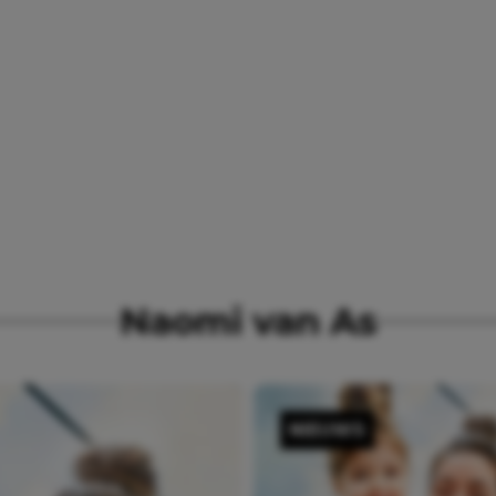
Naomi van As
NIEUWS