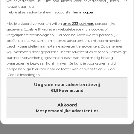
Lees verder onder de advertentie
we advertenties. Je kunt ook kiezen voor advertentievrij lezen. Die
keuze is aan jou.
Heb je al een advertentievrij account?
Hier inloggen
Met je akkoord verwerken wij en
onze 233 partners
persoonlijke
gegevens (zoals je IP-adres en websitebezoek) via cookies of
vergelijkbare technologieën. Hiermee bouwen we een persoonlijk
profiel op, dat we samen met onze advertentieruimte commercieel
beschikbaar stellen aan externe advertentienetwerken. Zo genereren
wij inkomsten door gepersonaliseerde advertenties te tonen. Sommige
partners verwerken gegevens op basis van rechtmatig belang,
waartegen je bezwaar kunt maken. Je kunt je voorkeuren altijd
aanpassen; ga hiervoor naar de footer van de website en klik op
'Cookie instellingen'.
Upgrade naar advertentievrij
€1,99 per maand
Akkoord
Met persoonlijke advertenties