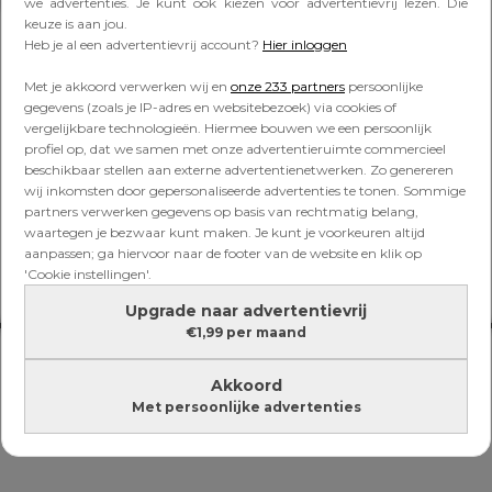
Lees verder onder de advertentie
we advertenties. Je kunt ook kiezen voor advertentievrij lezen. Die
keuze is aan jou.
Heb je al een advertentievrij account?
Hier inloggen
Met je akkoord verwerken wij en
onze 233 partners
persoonlijke
gegevens (zoals je IP-adres en websitebezoek) via cookies of
vergelijkbare technologieën. Hiermee bouwen we een persoonlijk
profiel op, dat we samen met onze advertentieruimte commercieel
beschikbaar stellen aan externe advertentienetwerken. Zo genereren
wij inkomsten door gepersonaliseerde advertenties te tonen. Sommige
partners verwerken gegevens op basis van rechtmatig belang,
waartegen je bezwaar kunt maken. Je kunt je voorkeuren altijd
aanpassen; ga hiervoor naar de footer van de website en klik op
'Cookie instellingen'.
Upgrade naar advertentievrij
€1,99 per maand
Akkoord
Met persoonlijke advertenties