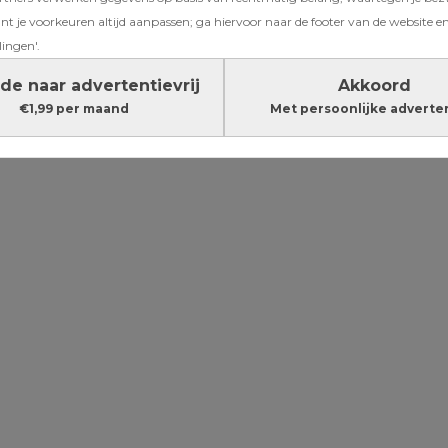
: hét
t je voorkeuren altijd aanpassen; ga hiervoor naar de footer van de website en
lingen'.
eders
de naar advertentievrij
Akkoord
€1,99 per maand
Met persoonlijke adverte