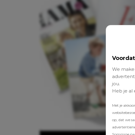
Voordat
We maken
advertenti
jou.
Heb je al
Met je akkoo
websitebezoek
op, dat we s
advertentien
Sommige part