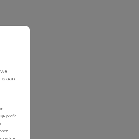
 we
 is aan
en
jk profiel
e
tonen.
zwaar kunt