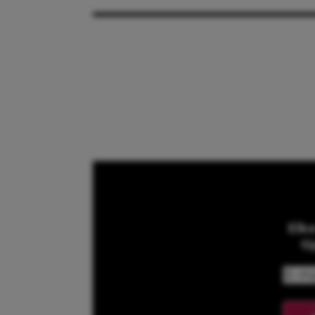
Elk
ti