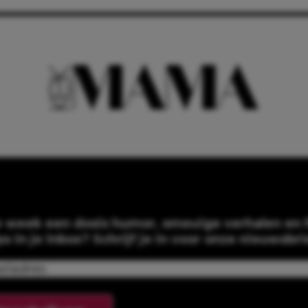
e week een dosis humor, smeuïge verhalen en f
ps in je inbox? Schrijf je in voor onze nieuwsbri
Email
(Required)