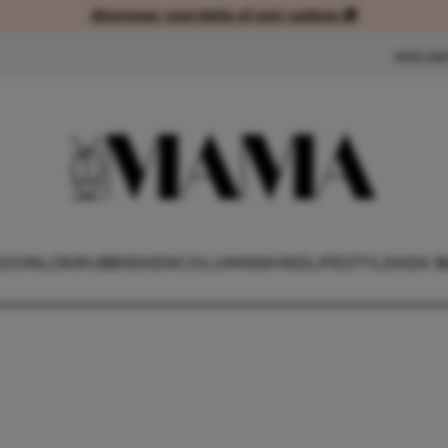
Abonneer voordelig of met cadeau 🎁
Abonneer voordelig of met cad
NIEUW
OONLIJK
RUBRIEKEN
COLUMNS
KIND
LIFESTYLE
KEK B