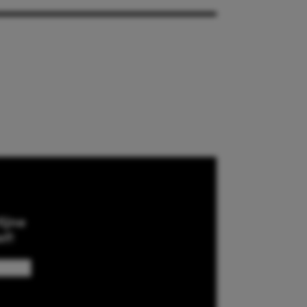
ijne
ef!