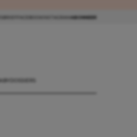
eau 🎁
SBRIEF
FACEBOOK
INSTAGRAM
ABONNEER
ABY
DOSSIERS