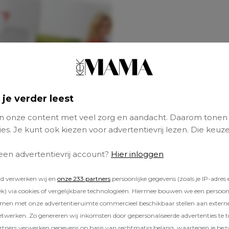
 je verder leest
 onze content met veel zorg en aandacht. Daarom tonen
es. Je kunt ook kiezen voor advertentievrij lezen. Die keuze
 een advertentievrij account?
Hier inloggen
rd verwerken wij en
onze 233 partners
persoonlijke gegevens (zoals je IP-adres 
) via cookies of vergelijkbare technologieën. Hiermee bouwen we een persoonli
amen met onze advertentieruimte commercieel beschikbaar stellen aan extern
etwerken. Zo genereren wij inkomsten door gepersonaliseerde advertenties te 
ners verwerken gegevens op basis van rechtmatig belang, waartegen je be