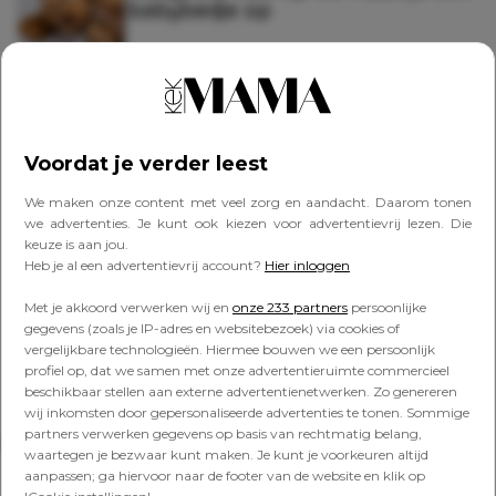
babybedje op
FAVORITES
Híer vind je de mooiste
ledikanten voor kinderen
Voordat je verder leest
We maken onze content met veel zorg en aandacht. Daarom tonen
we advertenties. Je kunt ook kiezen voor advertentievrij lezen. Die
keuze is aan jou.
KIND
Heb je al een advertentievrij account?
Hier inloggen
Zó slaapt je baby de nachten snel
door
Met je akkoord verwerken wij en
onze 233 partners
persoonlijke
gegevens (zoals je IP-adres en websitebezoek) via cookies of
vergelijkbare technologieën. Hiermee bouwen we een persoonlijk
profiel op, dat we samen met onze advertentieruimte commercieel
beschikbaar stellen aan externe advertentienetwerken. Zo genereren
wij inkomsten door gepersonaliseerde advertenties te tonen. Sommige
partners verwerken gegevens op basis van rechtmatig belang,
Lees verder onder de advertentie
waartegen je bezwaar kunt maken. Je kunt je voorkeuren altijd
aanpassen; ga hiervoor naar de footer van de website en klik op