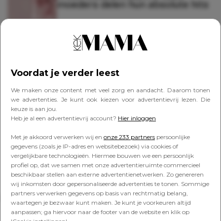
moeders delen hun absolute hits
MOMBRACING
Schrap speelgoed: hét
betekenisvolle alternatief voor
Voordat je verder leest
standaard kraamcadeaus
We maken onze content met veel zorg en aandacht. Daarom tonen
we advertenties. Je kunt ook kiezen voor advertentievrij lezen. Die
keuze is aan jou.
PERSOONLIJK
Heb je al een advertentievrij account?
Hier inloggen
Aangeven dat je een
(kraam)cadeau niet leuk vindt: dít
Met je akkoord verwerken wij en
onze 233 partners
persoonlijke
vinden jullie daarvan
gegevens (zoals je IP-adres en websitebezoek) via cookies of
vergelijkbare technologieën. Hiermee bouwen we een persoonlijk
profiel op, dat we samen met onze advertentieruimte commercieel
beschikbaar stellen aan externe advertentienetwerken. Zo genereren
wij inkomsten door gepersonaliseerde advertenties te tonen. Sommige
partners verwerken gegevens op basis van rechtmatig belang,
Lees verder onder de advertentie
waartegen je bezwaar kunt maken. Je kunt je voorkeuren altijd
aanpassen; ga hiervoor naar de footer van de website en klik op