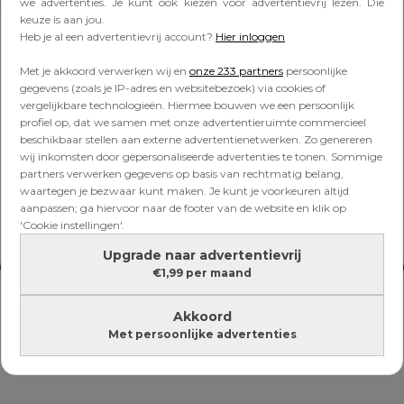
Lees verder onder de advertentie
we advertenties. Je kunt ook kiezen voor advertentievrij lezen. Die
keuze is aan jou.
Heb je al een advertentievrij account?
Hier inloggen
Met je akkoord verwerken wij en
onze 233 partners
persoonlijke
gegevens (zoals je IP-adres en websitebezoek) via cookies of
vergelijkbare technologieën. Hiermee bouwen we een persoonlijk
profiel op, dat we samen met onze advertentieruimte commercieel
beschikbaar stellen aan externe advertentienetwerken. Zo genereren
wij inkomsten door gepersonaliseerde advertenties te tonen. Sommige
partners verwerken gegevens op basis van rechtmatig belang,
waartegen je bezwaar kunt maken. Je kunt je voorkeuren altijd
aanpassen; ga hiervoor naar de footer van de website en klik op
'Cookie instellingen'.
Upgrade naar advertentievrij
€1,99 per maand
Akkoord
Met persoonlijke advertenties