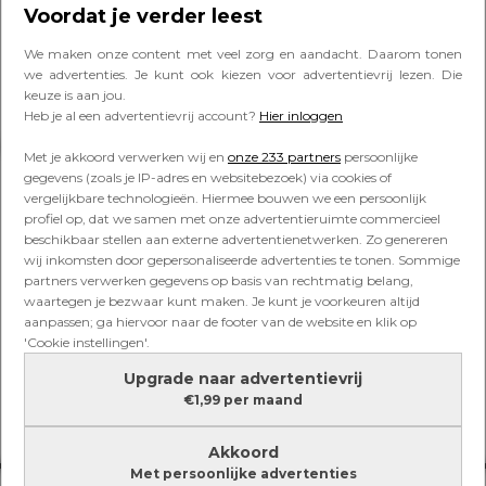
je op letten bij je aanschaf
Voordat je verder leest
We maken onze content met veel zorg en aandacht. Daarom tonen
we advertenties. Je kunt ook kiezen voor advertentievrij lezen. Die
keuze is aan jou.
Heb je al een advertentievrij account?
Hier inloggen
Lees verder onder de advertentie
Met je akkoord verwerken wij en
onze 233 partners
persoonlijke
gegevens (zoals je IP-adres en websitebezoek) via cookies of
vergelijkbare technologieën. Hiermee bouwen we een persoonlijk
profiel op, dat we samen met onze advertentieruimte commercieel
beschikbaar stellen aan externe advertentienetwerken. Zo genereren
wij inkomsten door gepersonaliseerde advertenties te tonen. Sommige
partners verwerken gegevens op basis van rechtmatig belang,
waartegen je bezwaar kunt maken. Je kunt je voorkeuren altijd
aanpassen; ga hiervoor naar de footer van de website en klik op
'Cookie instellingen'.
Upgrade naar advertentievrij
€1,99 per maand
Akkoord
Met persoonlijke advertenties