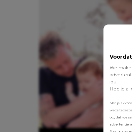
Voordat
We maken
advertenti
jou.
Heb je al
Met je akkoo
websitebezoek
op, dat we s
advertentien
Sommige part