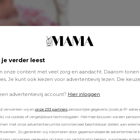
 je verder leest
 onze content met veel zorg en aandacht. Daarom tonen
es. Je kunt ook kiezen voor advertentievrij lezen. Die keuze
 een advertentievrij account?
Hier inloggen
rd verwerken wij en
onze 233 partners
persoonlijke gegevens (zoals je IP-adres 
) via cookies of vergelijkbare technologieën. Hiermee bouwen we een persoonli
amen met onze advertentieruimte commercieel beschikbaar stellen aan extern
etwerken. Zo genereren wij inkomsten door gepersonaliseerde advertenties te 
ners verwerken gegevens op basis van rechtmatig belang, waartegen je be