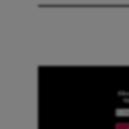
Elk
ti