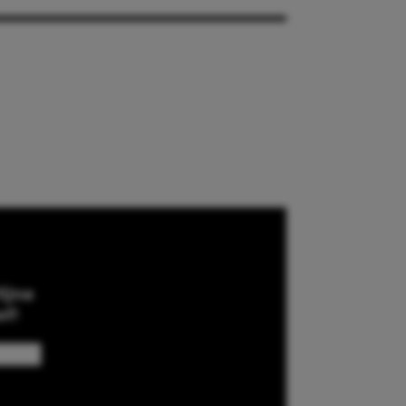
ijne
ef!