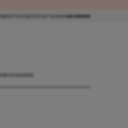
eau 🎁
SBRIEF
FACEBOOK
INSTAGRAM
ABONNEER
ABY
DOSSIERS