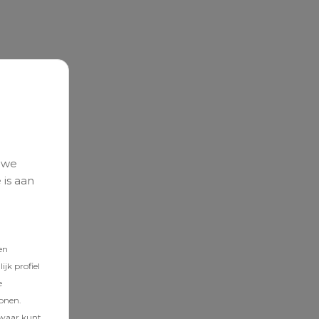
 we
 is aan
en
jk profiel
e
tonen.
zwaar kunt