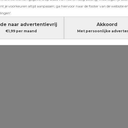
 zoon huilde
t je voorkeuren altijd aanpassen; ga hiervoor naar de footer van de website en
lingen'.
r per dag’
de naar advertentievrij
Akkoord
€1,99 per maand
Met persoonlijke adverte