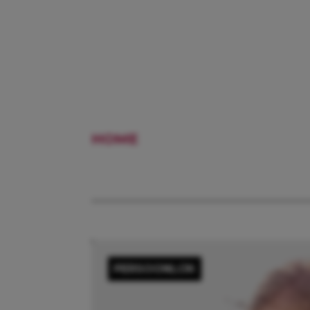
HOME
HUILBABY
PERSOONLIJK