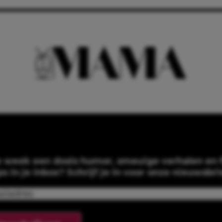
e week een dosis humor, smeuïge verhalen en f
ps in je inbox? Schrijf je in voor onze nieuwsbri
Email
(Required)