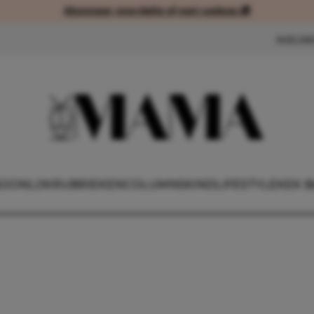
Abonneer voordelig of met cadeau 🎁
Abonneer voordelig of met cad
NIEUW
OONLIJK
RUBRIEKEN
COLUMNS
KIND
LIFESTYLE
KEK B