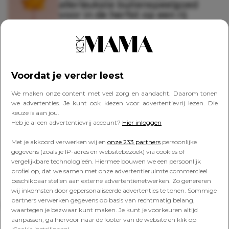
allerleukste buitenspeelgoed
voor in de herfst op een rij
FAVORITES
Leuk én stijlvol: de mooiste
speelgoedkeukens op een rij
Voordat je verder leest
We maken onze content met veel zorg en aandacht. Daarom tonen
we advertenties. Je kunt ook kiezen voor advertentievrij lezen. Die
keuze is aan jou.
FAVORITES
Heb je al een advertentievrij account?
Hier inloggen
Fantaseren kun je leren: het
leukste antroposofische
Met je akkoord verwerken wij en
onze 233 partners
persoonlijke
speelgoed op een rij
gegevens (zoals je IP-adres en websitebezoek) via cookies of
vergelijkbare technologieën. Hiermee bouwen we een persoonlijk
profiel op, dat we samen met onze advertentieruimte commercieel
beschikbaar stellen aan externe advertentienetwerken. Zo genereren
wij inkomsten door gepersonaliseerde advertenties te tonen. Sommige
partners verwerken gegevens op basis van rechtmatig belang,
Lees verder onder de advertentie
waartegen je bezwaar kunt maken. Je kunt je voorkeuren altijd
aanpassen; ga hiervoor naar de footer van de website en klik op