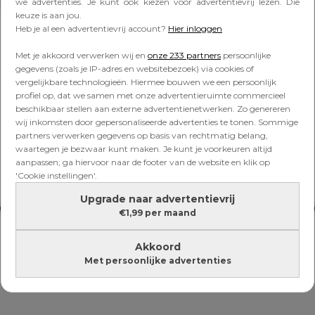
Lees verder onder de advertentie
we advertenties. Je kunt ook kiezen voor advertentievrij lezen. Die
keuze is aan jou.
Heb je al een advertentievrij account?
Hier inloggen
Met je akkoord verwerken wij en
onze 233 partners
persoonlijke
gegevens (zoals je IP-adres en websitebezoek) via cookies of
vergelijkbare technologieën. Hiermee bouwen we een persoonlijk
profiel op, dat we samen met onze advertentieruimte commercieel
beschikbaar stellen aan externe advertentienetwerken. Zo genereren
wij inkomsten door gepersonaliseerde advertenties te tonen. Sommige
partners verwerken gegevens op basis van rechtmatig belang,
waartegen je bezwaar kunt maken. Je kunt je voorkeuren altijd
aanpassen; ga hiervoor naar de footer van de website en klik op
'Cookie instellingen'.
Upgrade naar advertentievrij
€1,99 per maand
Akkoord
Met persoonlijke advertenties