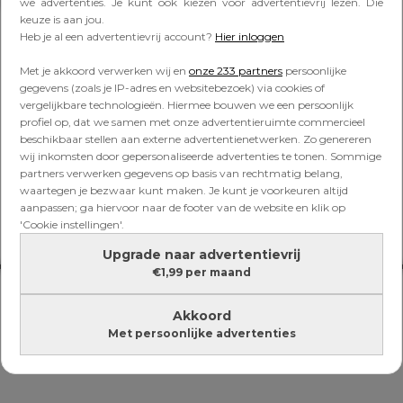
Lees verder onder de advertentie
we advertenties. Je kunt ook kiezen voor advertentievrij lezen. Die
keuze is aan jou.
Heb je al een advertentievrij account?
Hier inloggen
Met je akkoord verwerken wij en
onze 233 partners
persoonlijke
gegevens (zoals je IP-adres en websitebezoek) via cookies of
vergelijkbare technologieën. Hiermee bouwen we een persoonlijk
profiel op, dat we samen met onze advertentieruimte commercieel
beschikbaar stellen aan externe advertentienetwerken. Zo genereren
wij inkomsten door gepersonaliseerde advertenties te tonen. Sommige
partners verwerken gegevens op basis van rechtmatig belang,
waartegen je bezwaar kunt maken. Je kunt je voorkeuren altijd
aanpassen; ga hiervoor naar de footer van de website en klik op
'Cookie instellingen'.
Upgrade naar advertentievrij
€1,99 per maand
Akkoord
Met persoonlijke advertenties