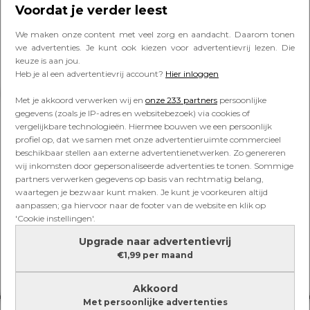
zelfgemaakte granola chocolade
Voordat je verder leest
bark
We maken onze content met veel zorg en aandacht. Daarom tonen
we advertenties. Je kunt ook kiezen voor advertentievrij lezen. Die
keuze is aan jou.
Heb je al een advertentievrij account?
Hier inloggen
Lees verder onder de advertentie
Met je akkoord verwerken wij en
onze 233 partners
persoonlijke
gegevens (zoals je IP-adres en websitebezoek) via cookies of
vergelijkbare technologieën. Hiermee bouwen we een persoonlijk
profiel op, dat we samen met onze advertentieruimte commercieel
beschikbaar stellen aan externe advertentienetwerken. Zo genereren
wij inkomsten door gepersonaliseerde advertenties te tonen. Sommige
partners verwerken gegevens op basis van rechtmatig belang,
waartegen je bezwaar kunt maken. Je kunt je voorkeuren altijd
aanpassen; ga hiervoor naar de footer van de website en klik op
'Cookie instellingen'.
Upgrade naar advertentievrij
€1,99 per maand
Akkoord
Met persoonlijke advertenties