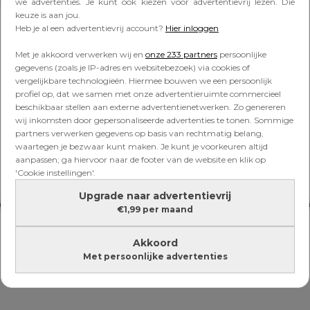
Lees verder onder de advertentie
we advertenties. Je kunt ook kiezen voor advertentievrij lezen. Die
keuze is aan jou.
Heb je al een advertentievrij account?
Hier inloggen
Met je akkoord verwerken wij en
onze 233 partners
persoonlijke
gegevens (zoals je IP-adres en websitebezoek) via cookies of
vergelijkbare technologieën. Hiermee bouwen we een persoonlijk
profiel op, dat we samen met onze advertentieruimte commercieel
beschikbaar stellen aan externe advertentienetwerken. Zo genereren
wij inkomsten door gepersonaliseerde advertenties te tonen. Sommige
partners verwerken gegevens op basis van rechtmatig belang,
waartegen je bezwaar kunt maken. Je kunt je voorkeuren altijd
aanpassen; ga hiervoor naar de footer van de website en klik op
'Cookie instellingen'.
Upgrade naar advertentievrij
€1,99 per maand
Akkoord
Met persoonlijke advertenties