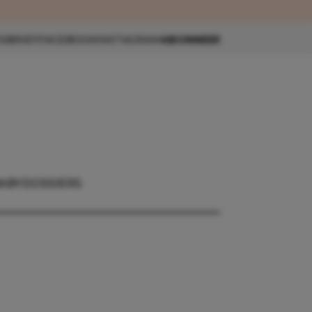
eau 🎁
SBRIEF
FACEBOOK
INSTAGRAM
ABONNEER
ABY
DOSSIERS