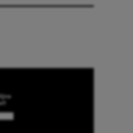
ijne
ef!