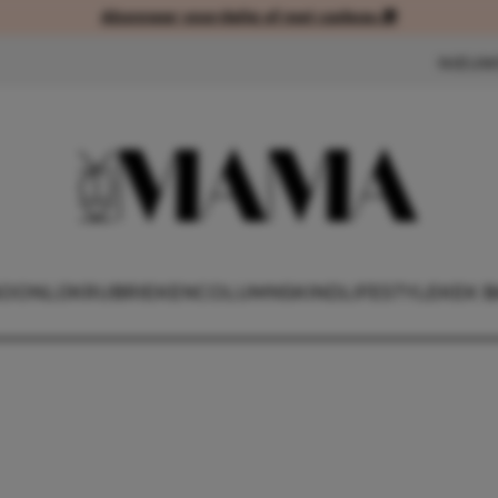
Abonneer voordelig of met cadeau 🎁
Abonneer voordelig of met cad
NIEUW
OONLIJK
RUBRIEKEN
COLUMNS
KIND
LIFESTYLE
KEK B