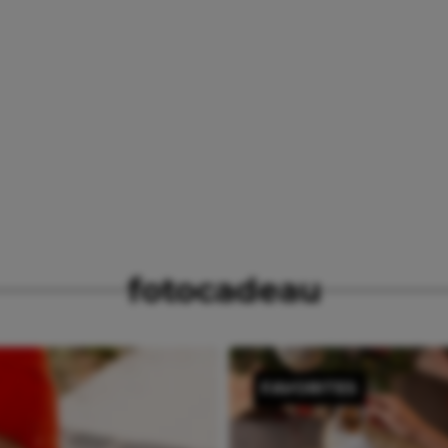
fotocadeau
FAVORITES