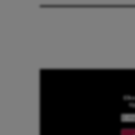
Elk
ti