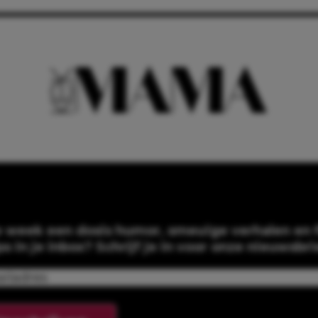
e week een dosis humor, smeuïge verhalen en f
ps in je inbox? Schrijf je in voor onze nieuwsbri
Email
(Required)