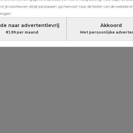
avoriete,
t je voorkeuren altijd aanpassen; ga hiervoor naar de footer van de website en
lingen'.
doe je dat
de naar advertentievrij
Akkoord
€1,99 per maand
Met persoonlijke adverte