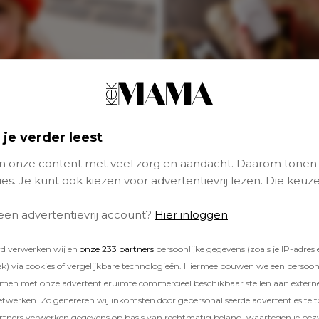
Originele en
 je verder leest
persoonlijke ideeë
met foto’s rondom
 onze content met veel zorg en aandacht. Daarom tonen
kerst
es. Je kunt ook kiezen voor advertentievrij lezen. Die keuze
 een advertentievrij account?
Hier inloggen
rd verwerken wij en
onze 233 partners
persoonlijke gegevens (zoals je IP-adres 
) via cookies of vergelijkbare technologieën. Hiermee bouwen we een persoonli
amen met onze advertentieruimte commercieel beschikbaar stellen aan extern
etwerken. Zo genereren wij inkomsten door gepersonaliseerde advertenties te 
ners verwerken gegevens op basis van rechtmatig belang, waartegen je be