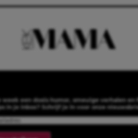
e week een dosis humor, smeuïge verhalen en f
ps in je inbox? Schrijf je in voor onze nieuwsbri
Email
(Required)