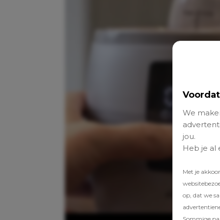
Voordat
We maken
advertenti
jou.
Heb je al
Met je akkoo
websitebezoek
op, dat we s
advertentien
Sommige part