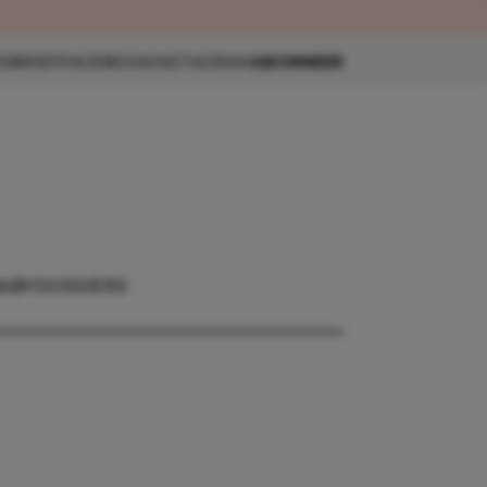
eau 🎁
SBRIEF
FACEBOOK
INSTAGRAM
ABONNEER
ABY
DOSSIERS