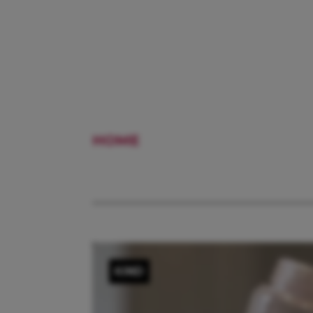
HOME
FLESSENWARMER
KIND