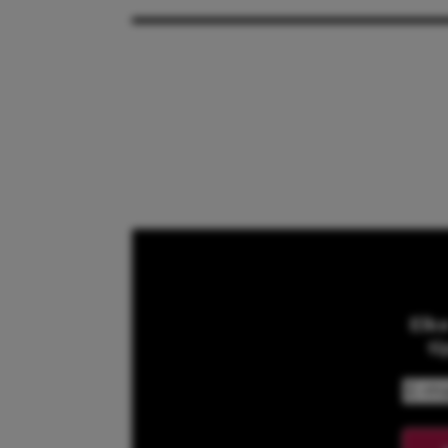
Elk
ti