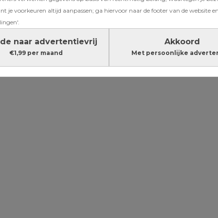
flesje voor
t je voorkeuren altijd aanpassen; ga hiervoor naar de footer van de website en
lingen'.
n veilig op
de naar advertentievrij
Akkoord
€1,99 per maand
Met persoonlijke adverte