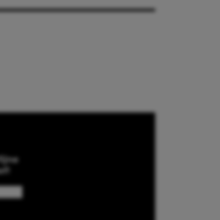
ijne
ef!