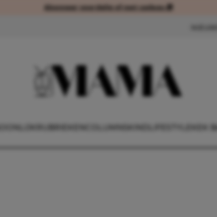
Abonneer voordelig of met cadeau 🎁
Abonneer voordelig of met cad
NIEUW
OONLIJK
RUBRIEKEN
COLUMNS
KIND
LIFESTYLE
KEK B