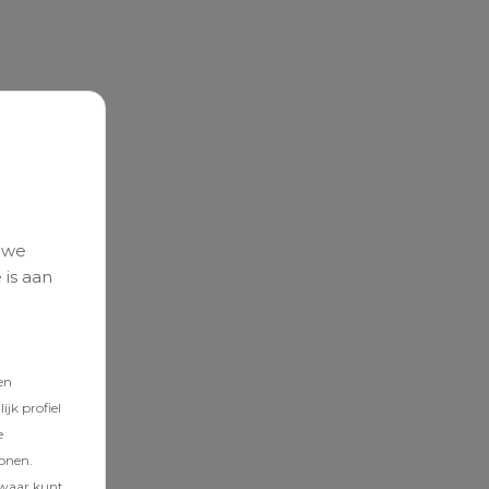
 we
 is aan
en
jk profiel
e
tonen.
zwaar kunt