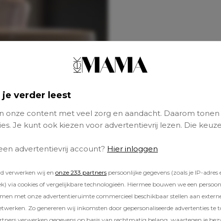
 je verder leest
 onze content met veel zorg en aandacht. Daarom tonen
es. Je kunt ook kiezen voor advertentievrij lezen. Die keuze
 een advertentievrij account?
Hier inloggen
rd verwerken wij en
onze 233 partners
persoonlijke gegevens (zoals je IP-adres 
) via cookies of vergelijkbare technologieën. Hiermee bouwen we een persoonli
amen met onze advertentieruimte commercieel beschikbaar stellen aan extern
etwerken. Zo genereren wij inkomsten door gepersonaliseerde advertenties te 
ners verwerken gegevens op basis van rechtmatig belang, waartegen je be