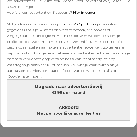
Lees verder onder de advertentie
we advertenties. Je kunt ook kiezen voor advertentievrij lezen. Die
keuze is aan jou.
Heb je al een advertentievrij account?
Hier inloggen
Met je akkoord verwerken wij en
onze 233 partners
persoonlijke
gegevens (zoals je IP-adres en websitebezoek) via cookies of
vergelijkbare technologieën. Hiermee bouwen we een persoonlijk
profiel op, dat we samen met onze advertentieruimte commercieel
beschikbaar stellen aan externe advertentienetwerken. Zo genereren
wij inkomsten door gepersonaliseerde advertenties te tonen. Sommige
partners verwerken gegevens op basis van rechtmatig belang,
waartegen je bezwaar kunt maken. Je kunt je voorkeuren altijd
aanpassen; ga hiervoor naar de footer van de website en klik op
'Cookie instellingen'.
Upgrade naar advertentievrij
€1,99 per maand
Akkoord
Met persoonlijke advertenties