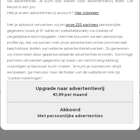
Lees verder onder de advertentie
we advertenties. Je kunt ook kiezen voor advertentievrij lezen. Die
keuze is aan jou.
Heb je al een advertentievrij account?
Hier inloggen
Met je akkoord verwerken wij en
onze 233 partners
persoonlijke
gegevens (zoals je IP-adres en websitebezoek) via cookies of
vergelijkbare technologieën. Hiermee bouwen we een persoonlijk
profiel op, dat we samen met onze advertentieruimte commercieel
beschikbaar stellen aan externe advertentienetwerken. Zo genereren
wij inkomsten door gepersonaliseerde advertenties te tonen. Sommige
partners verwerken gegevens op basis van rechtmatig belang,
waartegen je bezwaar kunt maken. Je kunt je voorkeuren altijd
aanpassen; ga hiervoor naar de footer van de website en klik op
'Cookie instellingen'.
Upgrade naar advertentievrij
€1,99 per maand
Akkoord
Met persoonlijke advertenties