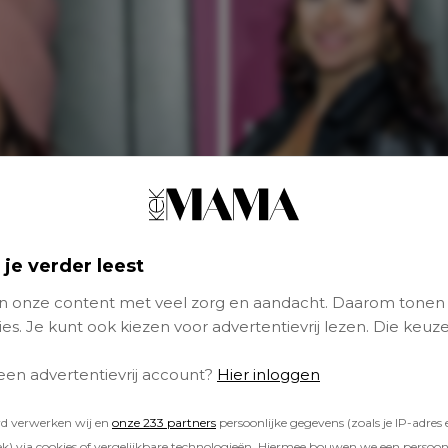
Zien: hoogzwange
Birgit Schuurman
straalt op foto me
babybuik
 je verder leest
 onze content met veel zorg en aandacht. Daarom tonen
PERSOONLIJK
es. Je kunt ook kiezen voor advertentievrij lezen. Die keuze
 een advertentievrij account?
Hier inloggen
rd verwerken wij en
onze 233 partners
persoonlijke gegevens (zoals je IP-adres 
) via cookies of vergelijkbare technologieën. Hiermee bouwen we een persoonli