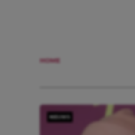
HOME
BIRGIT SCHUURMAN
NIEUWS