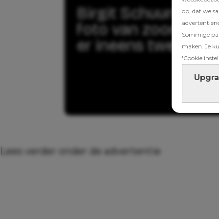
Birgit Schuurman d
op, dat we s
advertentien
foto van zoons: ‘En
Sommige part
er ineens twee’
maken. Je kun
'Cookie instel
Upgra
Lees verder onder de advertentie