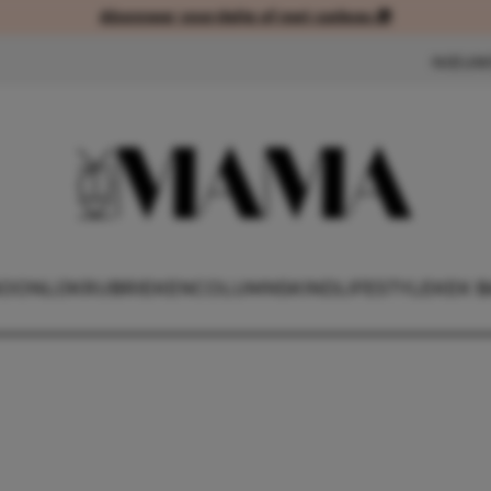
Abonneer voordelig of met cadeau 🎁
Abonneer voordelig of met cad
NIEUW
OONLIJK
RUBRIEKEN
COLUMNS
KIND
LIFESTYLE
KEK B