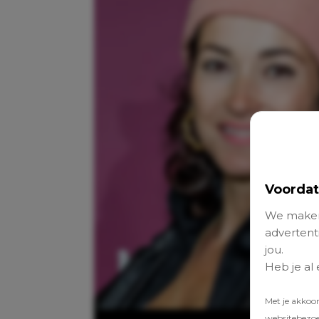
Voordat
We maken
advertenti
jou.
Heb je al
Met je akkoo
websitebezoek