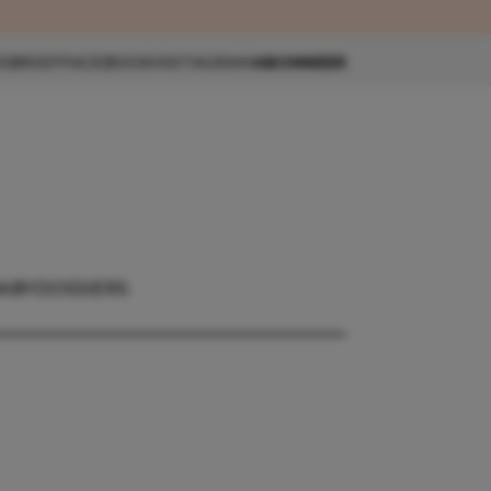
eau 🎁
SBRIEF
FACEBOOK
INSTAGRAM
ABONNEER
ABY
DOSSIERS