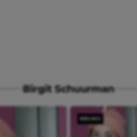
Birgit Schuurman
NIEUWS