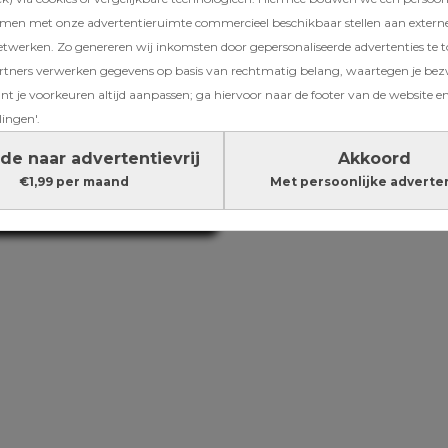
eelt zoete
amen met onze advertentieruimte commercieel beschikbaar stellen aan extern
etwerken. Zo genereren wij inkomsten door gepersonaliseerde advertenties te 
 toen had ik
ners verwerken gegevens op basis van rechtmatig belang, waartegen je be
t je voorkeuren altijd aanpassen; ga hiervoor naar de footer van de website en
Birgit Schuurman
lingen'.
reageert op kritiek
zwangerschap: ‘Ik
de naar advertentievrij
Akkoord
60 als mijn kind 16 i
€1,99 per maand
Met persoonlijke adverte
boeien’