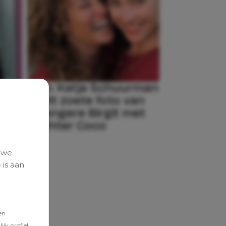
re
Zien: Katja Schuurman
deelt zoete foto van
t
zwangere Birgit met
dochter Coco
 we
 is aan
en
jk profiel