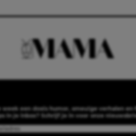
e week een dosis humor, smeuïge verhalen en f
ps in je inbox? Schrijf je in voor onze nieuwsbri
Email
(Required)