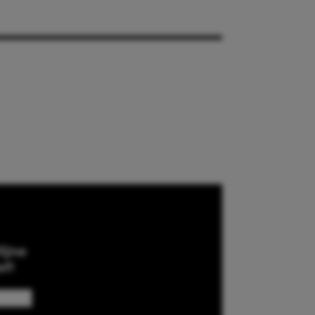
ijne
ef!