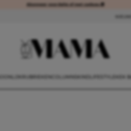
Abonneer voordelig of met cadeau 🎁
Abonneer voordelig of met cad
NIEUW
OONLIJK
RUBRIEKEN
COLUMNS
KIND
LIFESTYLE
KEK B