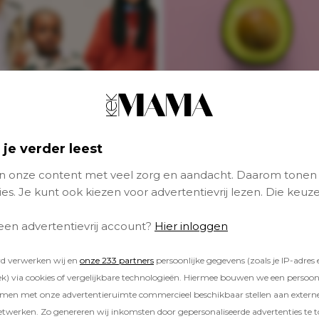
4x terug in het
schoolritme met d
 je verder leest
lekkere en gezond
producten
 onze content met veel zorg en aandacht. Daarom tonen
es. Je kunt ook kiezen voor advertentievrij lezen. Die keuze
 een advertentievrij account?
Hier inloggen
rd verwerken wij en
onze 233 partners
persoonlijke gegevens (zoals je IP-adres 
) via cookies of vergelijkbare technologieën. Hiermee bouwen we een persoonli
amen met onze advertentieruimte commercieel beschikbaar stellen aan extern
etwerken. Zo genereren wij inkomsten door gepersonaliseerde advertenties te 