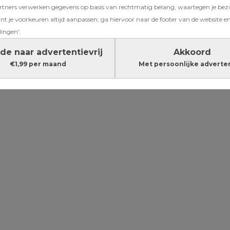
ners verwerken gegevens op basis van rechtmatig belang, waartegen je be
opping
t je voorkeuren altijd aanpassen; ga hiervoor naar de footer van de website en
je kind echt
lingen'.
de naar advertentievrij
Akkoord
€1,99 per maand
Met persoonlijke adverte