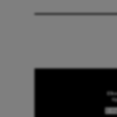
Elk
ti