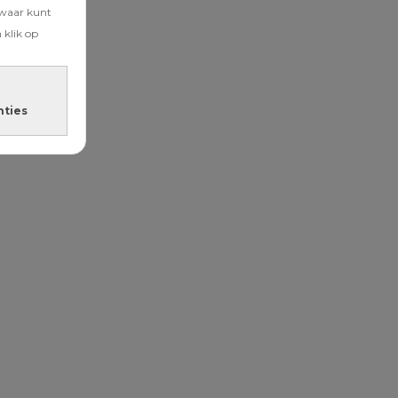
zwaar kunt
 klik op
nties