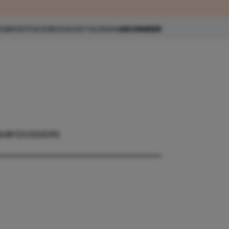
eau 🎁
SBRIEF
FACEBOOK
INSTAGRAM
ABONNEER
ABY
DOSSIERS