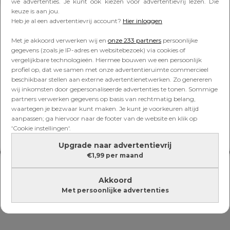
Lees verder onder de advertentie
we advertenties. Je kunt ook kiezen voor advertentievrij lezen. Die
keuze is aan jou.
Heb je al een advertentievrij account?
Hier inloggen
Met je akkoord verwerken wij en
onze 233 partners
persoonlijke
gegevens (zoals je IP-adres en websitebezoek) via cookies of
vergelijkbare technologieën. Hiermee bouwen we een persoonlijk
profiel op, dat we samen met onze advertentieruimte commercieel
beschikbaar stellen aan externe advertentienetwerken. Zo genereren
wij inkomsten door gepersonaliseerde advertenties te tonen. Sommige
partners verwerken gegevens op basis van rechtmatig belang,
waartegen je bezwaar kunt maken. Je kunt je voorkeuren altijd
aanpassen; ga hiervoor naar de footer van de website en klik op
'Cookie instellingen'.
Upgrade naar advertentievrij
€1,99 per maand
Akkoord
Met persoonlijke advertenties