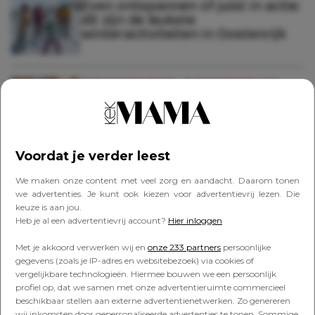
Even ontspannen of juist in actie:
dít zijn de leukste
winteractiviteiten in Oostenrijk
ONONTDEKT OOSTENRIJK
Cultuur snuiven in Oostenrijk: hier
moet je zijn (en ja, óók leuk voor je
kinderen)
Voordat je verder leest
ONONTDEKT OOSTENRIJK
We maken onze content met veel zorg en aandacht. Daarom tonen
Op wintervakantie naar
we advertenties. Je kunt ook kiezen voor advertentievrij lezen. Die
onontdekt Oostenrijk? Híer moet
keuze is aan jou.
je zijn
Heb je al een advertentievrij account?
Hier inloggen
Met je akkoord verwerken wij en
onze 233 partners
persoonlijke
gegevens (zoals je IP-adres en websitebezoek) via cookies of
ONONTDEKT OOSTENRIJK
vergelijkbare technologieën. Hiermee bouwen we een persoonlijk
Daredevils opgelet: déze stoere
profiel op, dat we samen met onze advertentieruimte commercieel
gezinsactiviteiten in Oostenrijk
beschikbaar stellen aan externe advertentienetwerken. Zo genereren
zijn een dikke tip als je van
wij inkomsten door gepersonaliseerde advertenties te tonen. Sommige