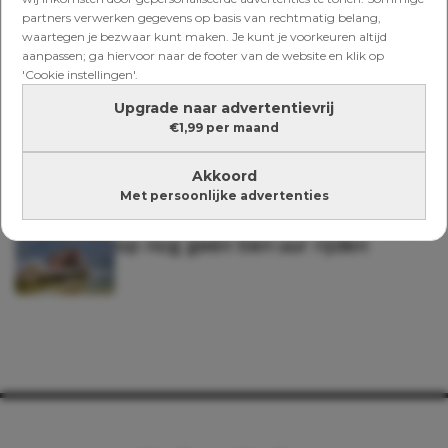
avontuur houdt
partners verwerken gegevens op basis van rechtmatig belang,
waartegen je bezwaar kunt maken. Je kunt je voorkeuren altijd
aanpassen; ga hiervoor naar de footer van de website en klik op
ONONTDEKT OOSTENRIJK
'Cookie instellingen'.
Spetter, pieter, pater – dít zijn de
Upgrade naar advertentievrij
meest geweldige meren en
buitenzwembaden in Oostenrijk
€1,99 per maand
Akkoord
Met persoonlijke advertenties
ONONTDEKT OOSTENRIJK
De verborgen parel van Europa,
op nog geen tien uur rijden