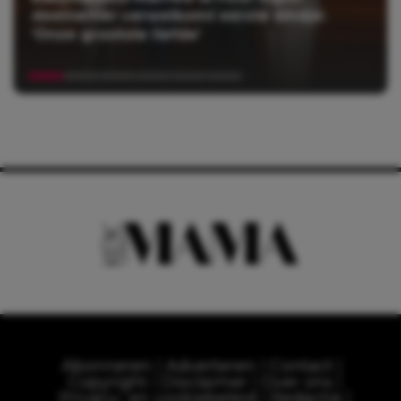
deelnemer verwelkomt eerste kindje:
‘Onze grootste liefde’
Abonneren
Adverteren
Contact
Copyright
Disclaimer
Over ons
Privacy- en cookiebeleid
Redactie