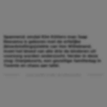
Spannend: omdat Kim Kötters man Jaap
Reesema is geboren met de erfelijke
(bloedstollings)ziekte van Von Willebrand,
moet het bloed van alle drie de kinderen uit
voorzorg worden onderzocht. Verder in deze
vlog: Oranjekoorts, een gezellige familiedag in
Twente en chaos aan tafel.
Lees verder onder de advertentie