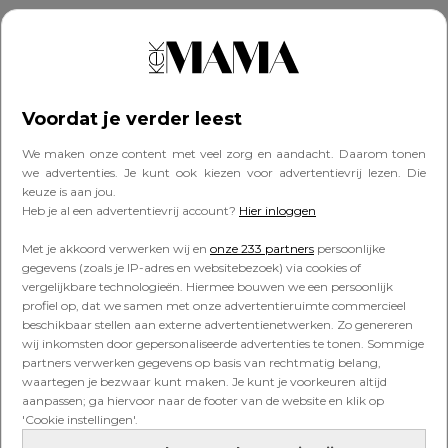
Voor meer video’s van Kim: check haar
YouTube-
kanaal
of kijk elke donderdag om 10.00 uur op
Kek Mama TV
.
Voordat je verder leest
Montage: Lisanne Tinga
We maken onze content met veel zorg en aandacht. Daarom tonen
we advertenties. Je kunt ook kiezen voor advertentievrij lezen. Die
Delen
keuze is aan jou.
Heb je al een advertentievrij account?
Hier inloggen
Delen
Met je akkoord verwerken wij en
onze 233 partners
persoonlijke
gegevens (zoals je IP-adres en websitebezoek) via cookies of
vergelijkbare technologieën. Hiermee bouwen we een persoonlijk
profiel op, dat we samen met onze advertentieruimte commercieel
filmpjes
Kek Mama TV
kim kotter
video
beschikbaar stellen aan externe advertentienetwerken. Zo genereren
wij inkomsten door gepersonaliseerde advertenties te tonen. Sommige
partners verwerken gegevens op basis van rechtmatig belang,
Ook interessant voor jou
waartegen je bezwaar kunt maken. Je kunt je voorkeuren altijd
aanpassen; ga hiervoor naar de footer van de website en klik op
'Cookie instellingen'.