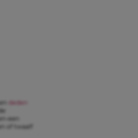
ken
deden
de
-en-een
n of twaalf