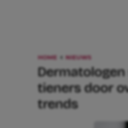
HOME
NIEUWS
DERMATOL
Dermatologen s
tieners door 
trends