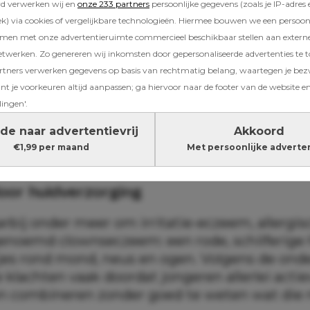
rd verwerken wij en
onze 233 partners
persoonlijke gegevens (zoals je IP-adres 
) via cookies of vergelijkbare technologieën. Hiermee bouwen we een persoonli
amen met onze advertentieruimte commercieel beschikbaar stellen aan extern
etwerken. Zo genereren wij inkomsten door gepersonaliseerde advertenties te 
ners verwerken gegevens op basis van rechtmatig belang, waartegen je be
ek van dermatologen van het Alrijne Ziekenhui
t je voorkeuren altijd aanpassen; ga hiervoor naar de footer van de website en
lingen'.
ocent van de ondervraagde huidartsen regelm
et met klachten die zijn ontstaan door
de naar advertentievrij
Akkoord
oducten en overmatige huidverzorging.
€1,99 per maand
Met persoonlijke adverte
oor huidverzorging
rbij onder meer om irritatie-eczeem, allergis
enoemd clownseczeem: een rode, schilferige
tjes rond mond, neus en ogen. Volgens de ond
 klachten vaak doordat jongeren allerlei acti
n combineren zonder goed te weten wat die