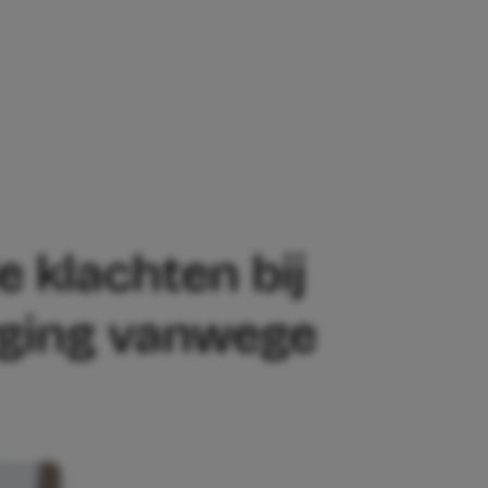
TEN BIJ TIENERS DOOR OVERMATIGE 
 klachten bij
rging vanwege