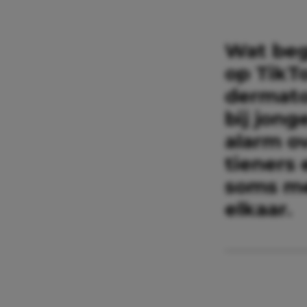
Wat beg
op TikT
dermato
bij jong
alarm ov
tieners
soms me
elkaar.