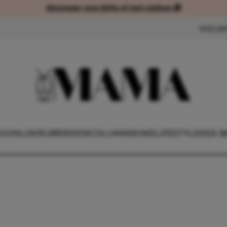
Abonneer voordelig of met cadeau 🎁
Abonneer voordelig of met cad
NIEUW
OONLIJK
RUBRIEKEN
COLUMNS
KIND
LIFESTYLE
KEK B