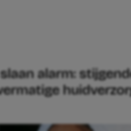
OGEN SLAAN ALARM: STIJGENDE KLACH
laan alarm: stijgende
overmatige huidverzo