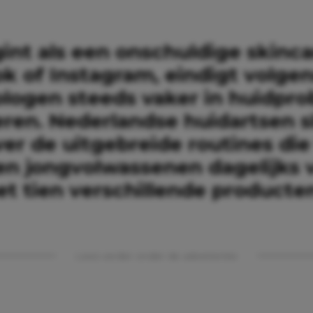
int als een onschuldige skinc
ok of Instagram, eindigt volge
logen steeds vaker in huidpr
eren. Nederlandse huidartsen s
er de uitgebreide routines die
 en jongvolwassenen dagelijks 
t tien verschillende producte
Lees verder onder de advertentie