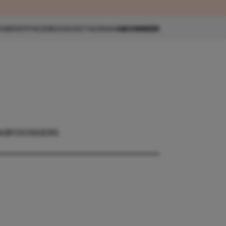
eau 🎁
SBRIEF
FACEBOOK
INSTAGRAM
ABONNEER
ABY
DOSSIERS