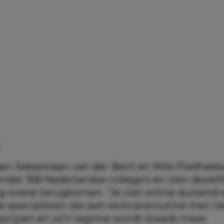
n Sebastiaan van der Bent en Mila Poelhek
nder 168 Nederlandse collega’s en zien dezelf
g overal terugkomen. “Je ziet online duizend
specialisten die een skincareroutine met tie
prijzen en zo’n regime wordt steeds meer