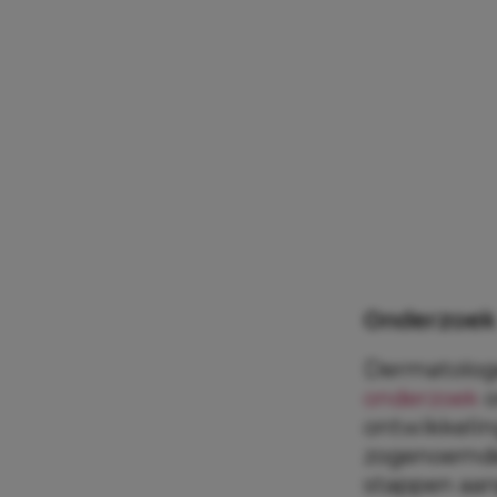
Onderzoek
Dermatologe
onderzoek
o
ontwikkelin
zogenoemde 
stappen aan