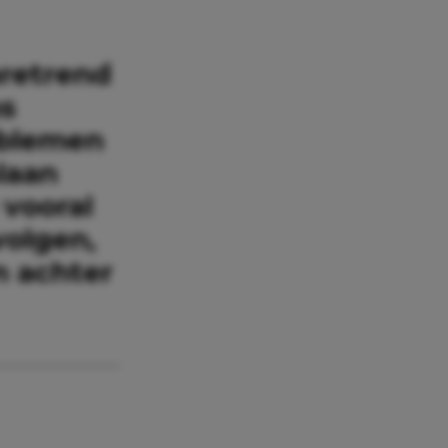
aretrend
ns
oblemen
laan
 vooral
volgen,
n achter