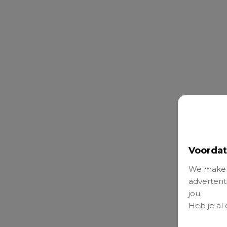
Voordat
We maken
advertenti
jou.
Heb je al