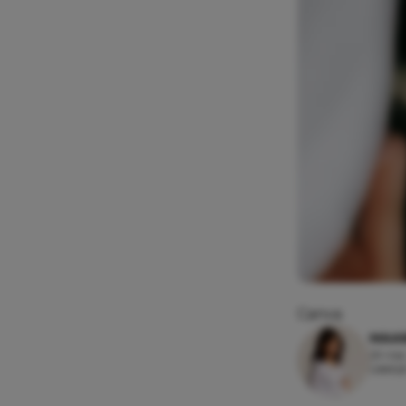
Canva
MAAI
29 mei
Leesti