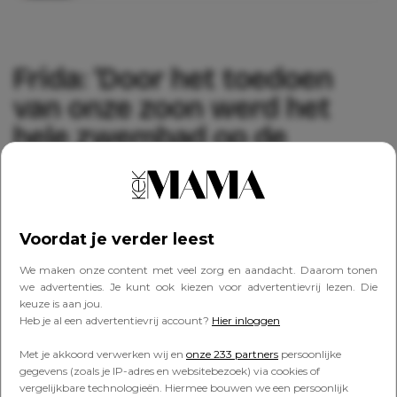
Frida: ‘Door het toedoen
van onze zoon werd het
hele zwembad op de
camping gesloten’
Voordat je verder leest
We maken onze content met veel zorg en aandacht. Daarom tonen
we advertenties. Je kunt ook kiezen voor advertentievrij lezen. Die
keuze is aan jou.
Heb je al een advertentievrij account?
Hier inloggen
Met je akkoord verwerken wij en
onze 233 partners
persoonlijke
gegevens (zoals je IP-adres en websitebezoek) via cookies of
vergelijkbare technologieën. Hiermee bouwen we een persoonlijk