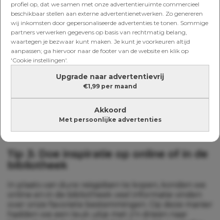
profiel op, dat we samen met onze advertentieruimte commercieel
Lees verder onder de advertentie
beschikbaar stellen aan externe advertentienetwerken. Zo genereren
wij inkomsten door gepersonaliseerde advertenties te tonen. Sommige
partners verwerken gegevens op basis van rechtmatig belang,
waartegen je bezwaar kunt maken. Je kunt je voorkeuren altijd
aanpassen; ga hiervoor naar de footer van de website en klik op
'Cookie instellingen'.
Upgrade naar advertentievrij
€1,99 per maand
Akkoord
Met persoonlijke advertenties
Tip 3: Doe inspiratie op online of in de
bibliotheek
In plaats van dure reisgidsen te kopen, konden we
online en in de bibliotheek veel informatie vinden
over onze favoriete bestemmingen. Op deze manier
hadden we een leuk uitje met z’n drieën naar