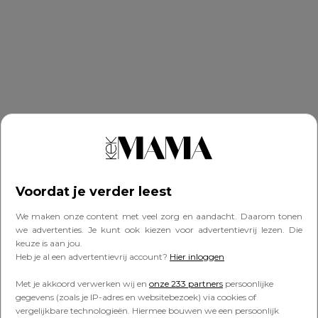
Voordat je verder leest
We maken onze content met veel zorg en aandacht. Daarom tonen
we advertenties. Je kunt ook kiezen voor advertentievrij lezen. Die
keuze is aan jou.
Heb je al een advertentievrij account?
Hier inloggen
Met je akkoord verwerken wij en
onze 233 partners
persoonlijke
gegevens (zoals je IP-adres en websitebezoek) via cookies of
vergelijkbare technologieën. Hiermee bouwen we een persoonlijk