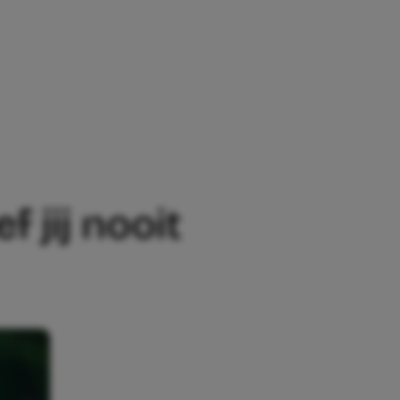
EN HOEF JIJ NOOIT MEER TE SJOUWEN
 jij nooit