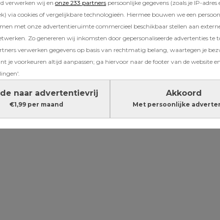
rd verwerken wij en
onze 233 partners
persoonlijke gegevens (zoals je IP-adres 
ar is een kar met vier wielen en aan de voork
) via cookies of vergelijkbare technologieën. Hiermee bouwen we een persoonli
Vroeger werd hij vooral gebruikt om boerenspu
amen met onze advertentieruimte commercieel beschikbaar stellen aan extern
maar tegenwoordig zie je ‘m ook gewoon op he
etwerken. Zo genereren wij inkomsten door gepersonaliseerde advertenties te 
in het bos. Logisch ook: je gooit er met gema
ners verwerken gegevens op basis van rechtmatig belang, waartegen je be
t je voorkeuren altijd aanpassen; ga hiervoor naar de footer van de website en
 in, zodat je niet tien keer terug hoeft te lop
lingen'.
de naar advertentievrij
Akkoord
Lees verder onder de advertentie
€1,99 per maand
Met persoonlijke adverte