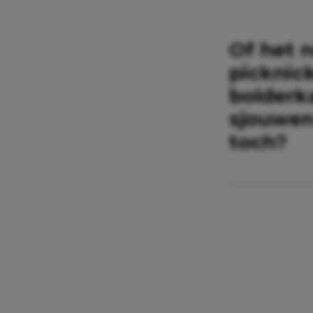
Of het n
picknic
bolderk
sjouwen 
toch?