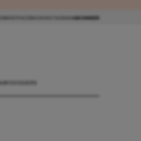
eau 🎁
SBRIEF
FACEBOOK
INSTAGRAM
ABONNEER
BABY
DOSSIERS