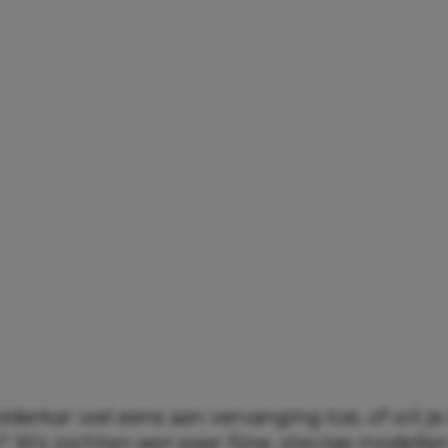
olderkar wel eens aan vervanging toe, of wil je
 Wij zochten een paar fijne, stevige modellen 