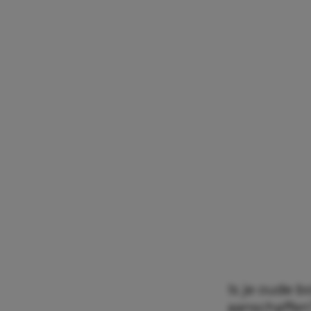
Is je oude b
aanschaffen?