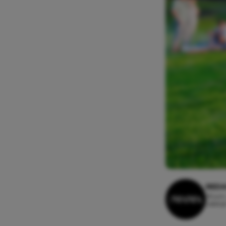
REDA
25 juni
Leesti