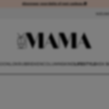
Abonneer voordelig of met cadeau 🎁
Abonneer voordelig of met cad
NIEUW
OONLIJK
RUBRIEKEN
COLUMNS
KIND
LIFESTYLE
KEK 