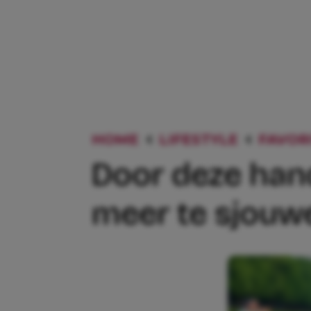
HOME
LIFESTYLE
FAVOR
Door deze hand
meer te sjouw