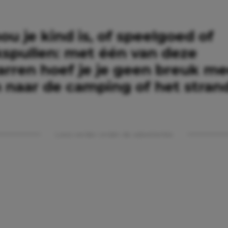
ou je kind is, of speelgoed of
kspullen: met één van deze
arren hoef je je geen breuk me
naar de camping of het strand.
Lees verder onder de advertentie