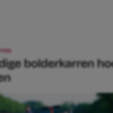
ITES
DOOR DEZE HANDIGE BOLDERKARR
ige bolderkarren hoef
en