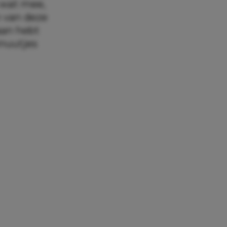
 wat mee,
n van deze
 aan hebt
inuutjes