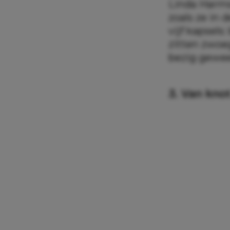
Linda Harms
zoals ze in 
vijf kapsels
zitten zwoe
bezig gewee
3. Van knot