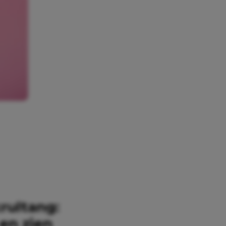
krultang:
 en zien