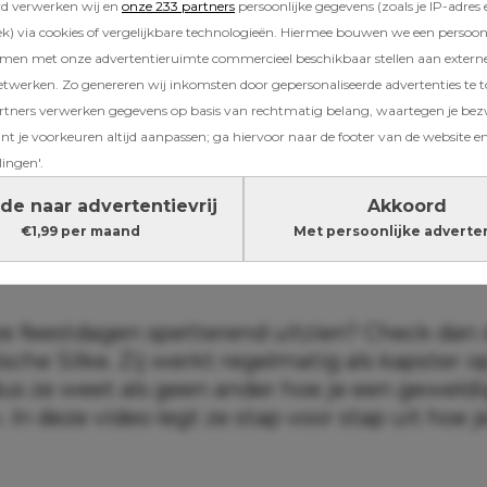
rd verwerken wij en
onze 233 partners
persoonlijke gegevens (zoals je IP-adres 
) via cookies of vergelijkbare technologieën. Hiermee bouwen we een persoonli
amen met onze advertentieruimte commercieel beschikbaar stellen aan extern
etwerken. Zo genereren wij inkomsten door gepersonaliseerde advertenties te 
ners verwerken gegevens op basis van rechtmatig belang, waartegen je be
t je voorkeuren altijd aanpassen; ga hiervoor naar de footer van de website en
lingen'.
de naar advertentievrij
Akkoord
€1,99 per maand
Met persoonlijke adverte
eze feestdagen spetterend uitzien? Check dan
sche Silke. Zij werkt regelmatig als kapster o
dus ze weet als geen ander hoe je een geweldi
In deze video legt ze stap voor stap uit hoe j