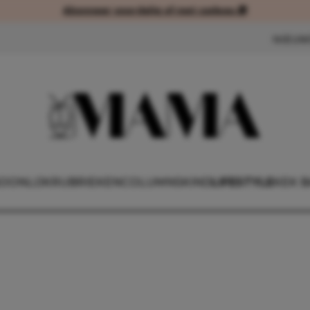
Abonneer voordelig of met cadeau 🎁
Abonneer voordelig of met cad
NIEUW
OONLIJK
RUBRIEKEN
COLUMNS
KIND
LIFESTYLE
KEK 