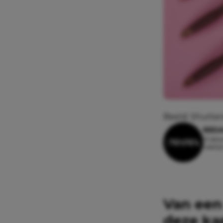
Beeld: Shutter
REDA
13 dec
Leesti
Van een 
deze kap