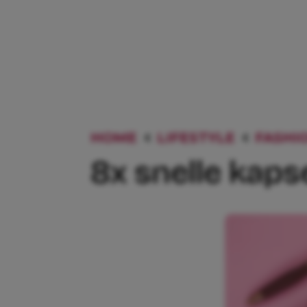
HOME
LIFESTYLE
FASHI
8x snelle kaps