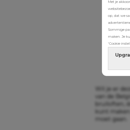
Met je akkoo
websitebezoek
op, dat we s
advertentien
Sommige part
maken. Je kun
'Cookie instel
Upgra
Wil je er d
van de Belgi
bruiloften, 
kunt maken. 
moet gaan.