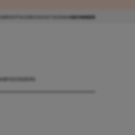
eau 🎁
SBRIEF
FACEBOOK
INSTAGRAM
ABONNEER
BABY
DOSSIERS