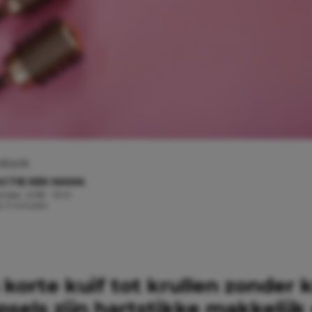
stock
CTIE KEK MAMA
ember, 2018 - 15:01
jd: 3 minuten
korte kuif tot krullen zonder 
sels zijn hartstikke makkelijk