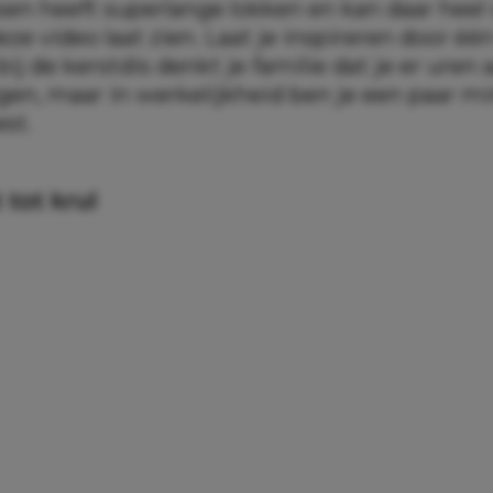
en heeft superlange lokken en kan daar heel
deze video laat zien. Laat je inspireren door éé
: bij de kerstdis denkt je familie dat je er uren
gen, maar in werkelijkheid ben je een paar m
st.
 tot krul