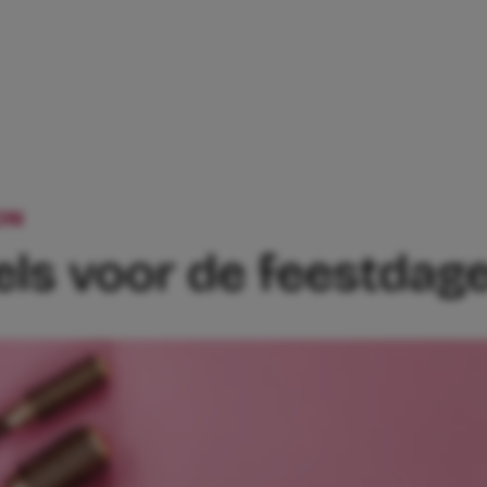
ON
8X SNELLE KAPSELS VOOR DE FEEST
els voor de feestdag