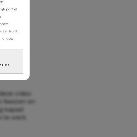
en
jk profiel
e
tonen.
zwaar kunt
 klik op
nties
 deze video
p feesten en
g kapsel
e te werk