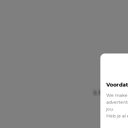
Voordat
1. Net een 
We maken
advertenti
jou.
Heb je al