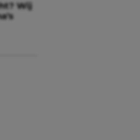
ht? Wij
a’s