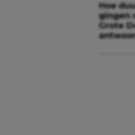
Hoe duu
gingen 
Grote D
antwoord