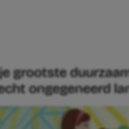
BIECHTEN JE GROOTSTE DUURZAAMHEID
n je grootste duurza
t echt ongegeneerd la