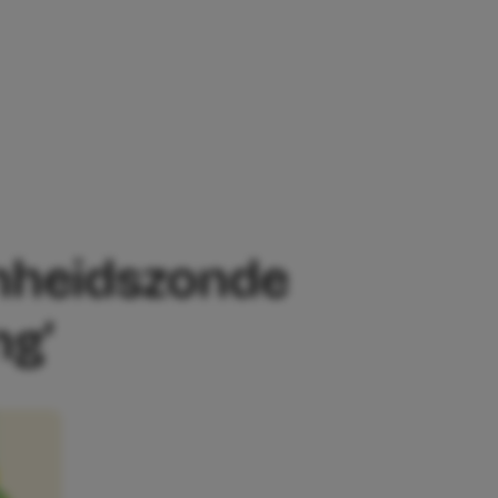
SZONDE OP: ‘IK DOE HET ECHT ONGEGE
amheidszonde
ng’