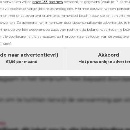
rd verwerken wij en
onze 233 partners
persoonlijke gegevens (zoals je IP-adres 
) via cookies of vergelijkbare technologieën. Hiermee bouwen we een persoonli
uchen
amen met onze advertentieruimte commercieel beschikbaar stellen aan extern
etwerken. Zo genereren wij inkomsten door gepersonaliseerde advertenties te 
eine er is, sta ik toch iets langer onder de do
ners verwerken gegevens op basis van rechtmatig belang, waartegen je be
je voor mezelf”
t je voorkeuren altijd aanpassen; ga hiervoor naar de footer van de website en
lingen'.
d lang, heet douchen op een koude herfstda
de naar advertentievrij
Akkoord
te hoog zetten terwijl ik ook gewoon een vest
€1,99 per maand
Met persoonlijke adverte
”
agaam in het terrarium. Niet bepaald duurza
 om te luchten terwijl de verwarming aan st
IND
riljant: dít label zou in alle kinderkleding