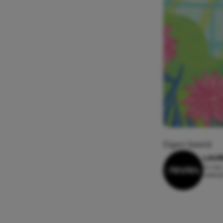
Eigen beeld
LAUR
14 mei
Leesti