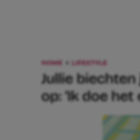
HOME
LIFESTYLE
JULLIE 
Jullie biechte
op: ‘Ik doe he