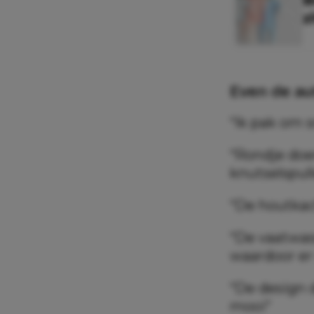
z
Even de au
“Ik pak om s
“Rondje doe
knutselspul
“De houtkac
“De vaatwas
waardoor er
“De design 
mooi”