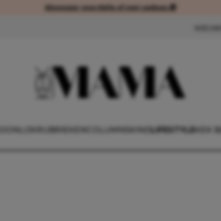
Abonneer voordelig of met cadeau 🎁
Abonneer voordelig of met cad
NIEUW
OONLIJK
RUBRIEKEN
COLUMNS
KIND
LIFESTYLE
KEK 