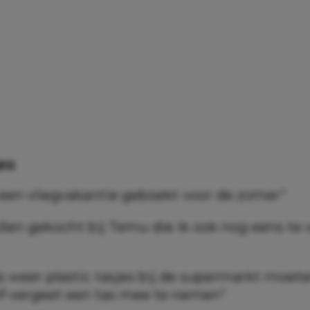
jes
een vliegvakantie geboekt voor de zomer”
llen gekocht bij Temu die ik ook nog eens te
s weer plastic tasjes bij de supermarkt moet
lf vergeet een tas mee te nemen”