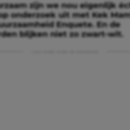
rzaam zijn we nou eigenlijk éc
op onderzoek uit met Kek Mam
uurzaamheid Enquete. En de
en blijken niet zo zwart-wit.
Lees verder onder de advertentie