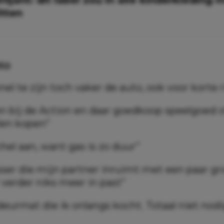
itten
to
nel te zijn toch vaker de auto, ook voor korte r
n bij de Action en daar goedkoop speelgoed o
len kopen”
hel aan, want gas is zo duur”
ser die mijn partner inruimt met een paar gr
 verder niks meer in past”
deurmat die ik onlangs kocht. Totaal niet nod