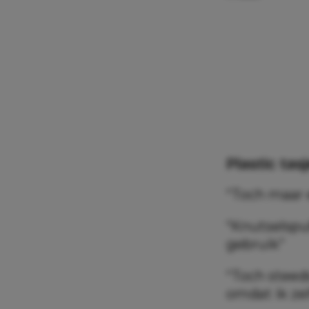
Plastic tas
“Toch maar 
“Knutselspu
gebruik”
“Toch steed
omdat ik ze