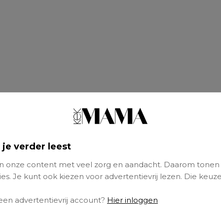
 je verder leest
 onze content met veel zorg en aandacht. Daarom tonen
es. Je kunt ook kiezen voor advertentievrij lezen. Die keuze
 jullie naar je grootste duurzaamheidszonde i
 een advertentievrij account?
Hier inloggen
n de antwoorden.