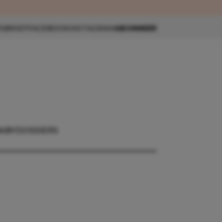
eau 🎁
SBRIEF
FACEBOOK
INSTAGRAM
ABONNEER
BABY
DOSSIERS