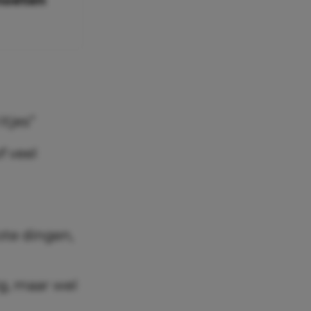
itjes”
f veel
ote dingen,
ig, maar wel