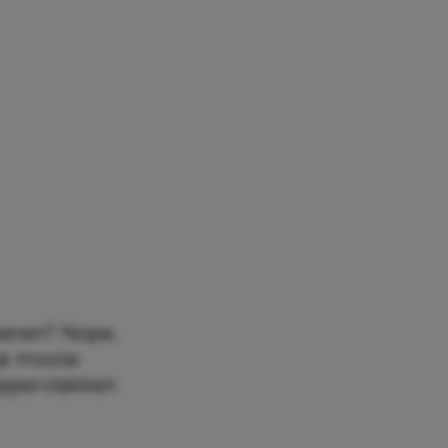
oeren? Nope.
 je mooie
oppervlakken