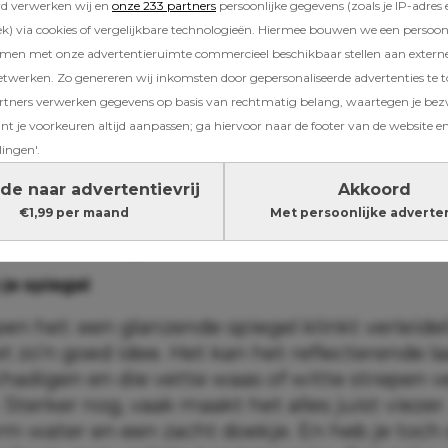
rd verwerken wij en
onze 233 partners
persoonlijke gegevens (zoals je IP-adres 
) via cookies of vergelijkbare technologieën. Hiermee bouwen we een persoonli
amen met onze advertentieruimte commercieel beschikbaar stellen aan extern
etwerken. Zo genereren wij inkomsten door gepersonaliseerde advertenties te 
s lijken in eerste instantie misschien een go
ners verwerken gegevens op basis van rechtmatig belang, waartegen je be
 op de lange termijn je spullen juist beschad
t je voorkeuren altijd aanpassen; ga hiervoor naar de footer van de website en
en we vier zogenoemde schoonmaakhacks die
lingen'.
ter kunt overslaan.
de naar advertentievrij
Akkoord
€1,99 per maand
Met persoonlijke adverte
hacks die je beter kunt overslaan
 je spiegel
en het: een glanzende spiegel klinkt verleidel
t zo’n goed idee. Het kan het reflecterende la
chadigen en die vette waas of witte strepen 
 Sterker nog, vaak maakt het alles juist viezer
rm water en een zacht doekje. En heb je toch