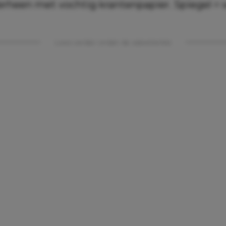
verheen met vochtig krantenpapier. Spiegel =
Lees verder onder de advertentie