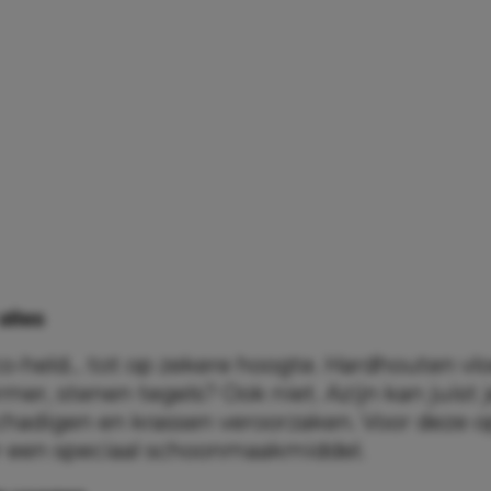
alles
eco-held… tot op zekere hoogte. Hardhouten vl
mer, stenen tegels? Ook niet. Azijn kan juist
chadigen en krassen veroorzaken. Voor deze 
er een speciaal schoonmaakmiddel.