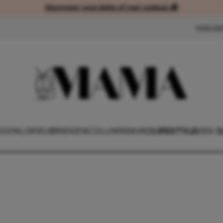
Abonneer voordelig of met cadeau 🎁
Abonneer voordelig of met cad
NIEUW
OONLIJK
RUBRIEKEN
COLUMNS
KIND
LIFESTYLE
KEK 