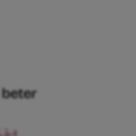
MAAKHACKS KUN JE VOORTAAN BETER 
 beter