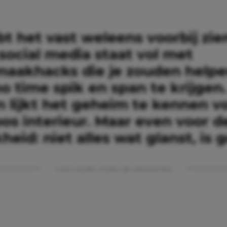
t het vast weleens voorbij zie
social media staat vol met
aakhacks die je zouden helpe
no time spik en span te krijgen.
n lijkt het geheim te kennen v
os interieur. Maar even voor d
kheid: niet alles wat glanst, is 
Lees verder onder de advertentie