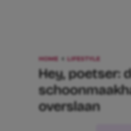
HOME
LIFESTYLE
HEY, P
Hey, poetser: 
schoonmaakhac
overslaan