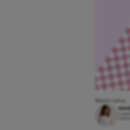
Beeld: Canva
MAAI
11 sep
Leesti