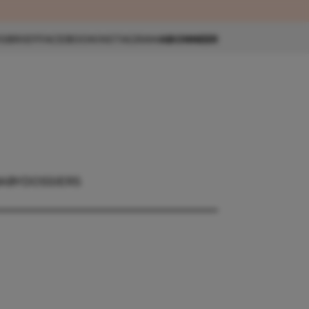
eau 🎁
SBRIEF
FACEBOOK
INSTAGRAM
ABONNEER
BABY
DOSSIERS