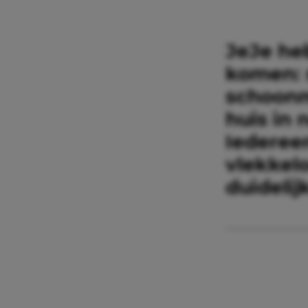
JeJe heb
komen: 
schoonm
huis in 
Iederee
vlekkelo
duidelij