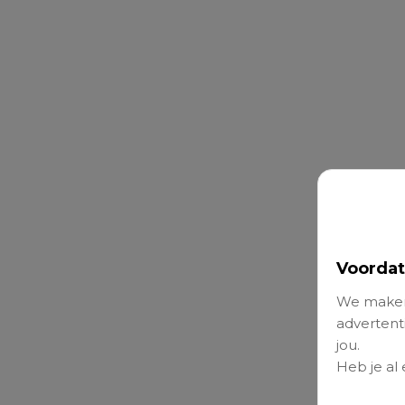
Voordat
We maken
advertenti
jou.
Heb je al