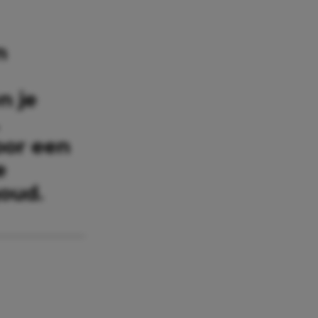
n
n je
oor een
e
goud.