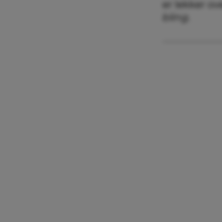
er lekker o
bling
.