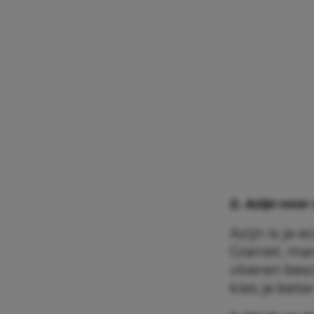
2. Azijn voor 
Azijn is je 
Graniet, mar
vloeren bes
kies je bet