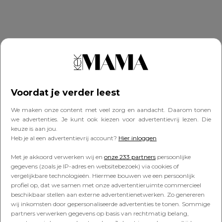
Voordat je verder leest
We maken onze content met veel zorg en aandacht. Daarom tonen
we advertenties. Je kunt ook kiezen voor advertentievrij lezen. Die
keuze is aan jou.
Prénatal Essentials: fijne
Heb je al een advertentievrij account?
Hier inloggen
kleding voor groeiende
Met je akkoord verwerken wij en
onze 233 partners
persoonlijke
buiken én kleine
gegevens (zoals je IP-adres en websitebezoek) via cookies of
vergelijkbare technologieën. Hiermee bouwen we een persoonlijk
avonturiers
profiel op, dat we samen met onze advertentieruimte commercieel
beschikbaar stellen aan externe advertentienetwerken. Zo genereren
wij inkomsten door gepersonaliseerde advertenties te tonen. Sommige
partners verwerken gegevens op basis van rechtmatig belang,