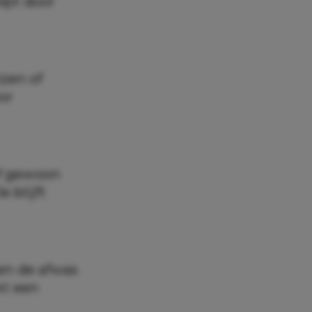
elpt door
izen of
or
of gewoon
 blijft
en de afwas
kt een