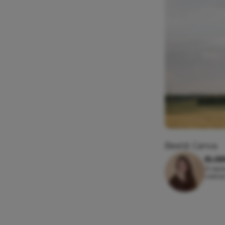
Beeld: Canva
ELSE
13 sep
Leesti