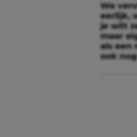
We verv
eerlijk,
je wilt
maar eig
als een 
ook nog