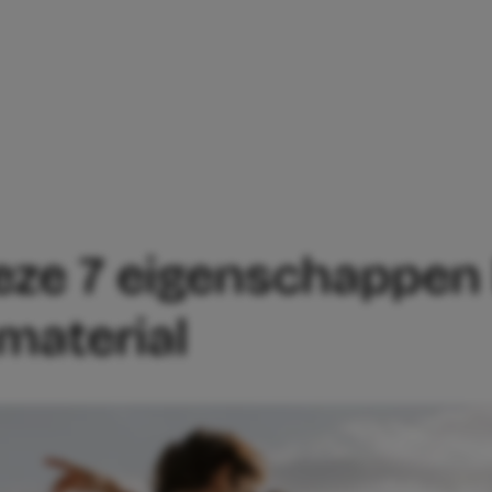
 EEN MAN DEZE 7 EIGENSCHAPPEN HEEFT
ze 7 eigenschappen he
material