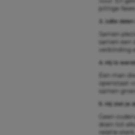
vuur. En gel
pittige fas
3. Jullie dele
Samen plezie
samen een s
verbinding 
4. Hij is were
Een man die
openstaat vo
samen groe
5. Hij ziet je 
Geen ouderw
doen tot el
relatie sterk