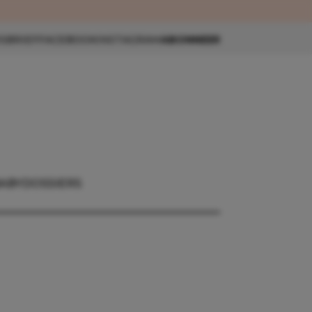
eau 🎁
SBRIEF
FACEBOOK
INSTAGRAM
ABONNEER
ABY
DOSSIERS