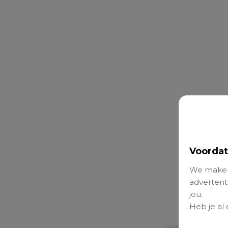
Voordat
We maken
advertenti
jou.
Heb je al