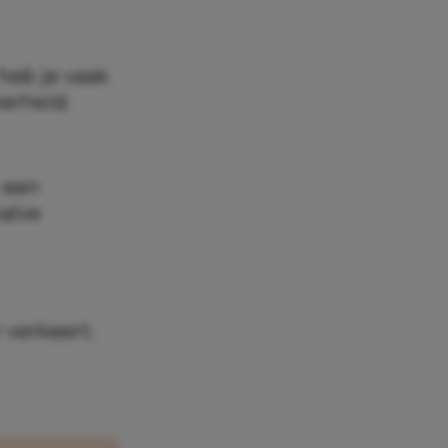
 heb je vaak
kerheid.
 een
halve
 verkeert.