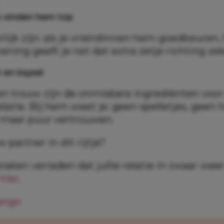
n vinden hem top
lijk zijn: als je vriendinnen hem goedkeuren,
ning geeft je net dat extra zetje richting ze
jk en loyaal
 en trouw zijn de onmisbare ingrediënten voor
atie. Bij hem weet je: geen spelletjes, geen 
maar puur vertrouwen.
 partner in dit rijtje?
raken verraden dat jullie relatie in zwaar weer
hier
.
ango