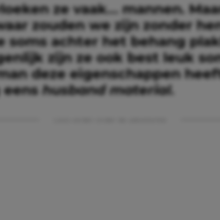
loeken ze vaak… mannen. Maar
 waar zouden we zijn zonder he
 ze soms achter het behang pla
enlijk zijn ze ook best leuk so
man deze eigenschappen heeft, 
 eens
husband material
.
Lees verder onder de advertentie