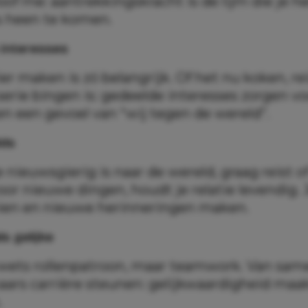
oof me: aantrekkingskracht is de lijm die je h
es heen te komen.
n interesses
r maken is zó belangrijk. Of het nu koken, re
erie bingen is: gedeelde interesses zorgen vo
en een gevoel van “wij tegen de wereld”.
lds
 nieuwsgierig is naar de wereld, graag reist 
or nieuwe dingen, houdt je relatie levendig. Je
ien en nieuwe herinneringen maken.
als gelijke
ets rollenpatroon, maar teamwork. Van sam
kaars carrière steunen: gelijkwaardigheid maa
.