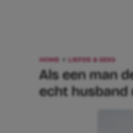
HOME
LIEFDE & SEKS
ALS
Als een man de
echt husband 