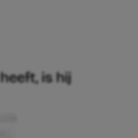
, IS HIJ ECHT HUSBAND MATERIAL
eft, is hij