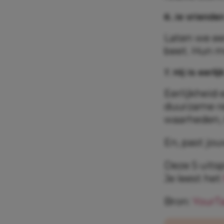
6. Je vriende
Laten we eer
beet. Hun me
7. Hij is eerli
Eerlijkheid
duurzame rel
waarheden, 
En, past jouw
Deze 5 uitsp
Je leest het
Bron:
YourT