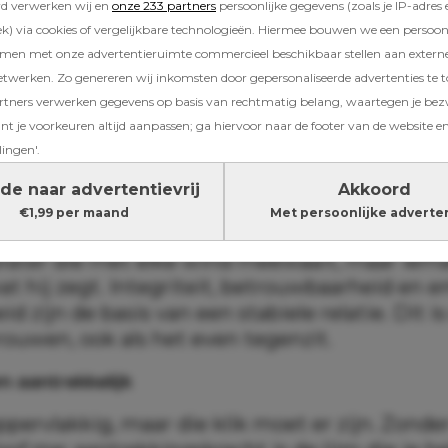
hrijven omdat ze hun yoghurt raar eten, of 
rd verwerken wij en
onze 233 partners
persoonlijke gegevens (zoals je IP-adres 
ht niet kunnen. Tsja. Kan. Maar let eens op d
) via cookies of vergelijkbare technologieën. Hiermee bouwen we een persoonli
amen met onze advertentieruimte commercieel beschikbaar stellen aan extern
n, stelt . Vind je een man die ze allemaal af
etwerken. Zo genereren wij inkomsten door gepersonaliseerde advertenties te 
 je goud in handen hebt.
ners verwerken gegevens op basis van rechtmatig belang, waartegen je be
t je voorkeuren altijd aanpassen; ga hiervoor naar de footer van de website en
lingen'.
genschappen maken een man top notch h
de naar advertentievrij
Akkoord
€1,99 per maand
Met persoonlijke adverte
rincipes
ater die met elke wind meewaait, maar iem
at hij zegt. Integriteit, betrouwbaarheid en 
d zijn de basis van een stabiele relatie. Dit i
rouwen, ook als het even tegenzit.
em aantrekkelijk
ppervlakkig, maar die klik moet er zijn. Zonde