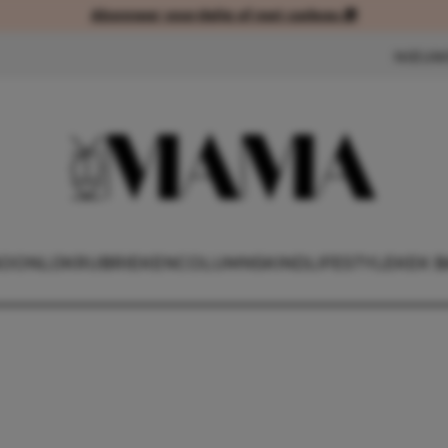
Abonneer voordelig of met cadeau 🎁
Abonneer voordelig of met cad
NIEUW
OONLIJK
RUBRIEKEN
COLUMNS
KIND
LIFESTYLE
KEK B