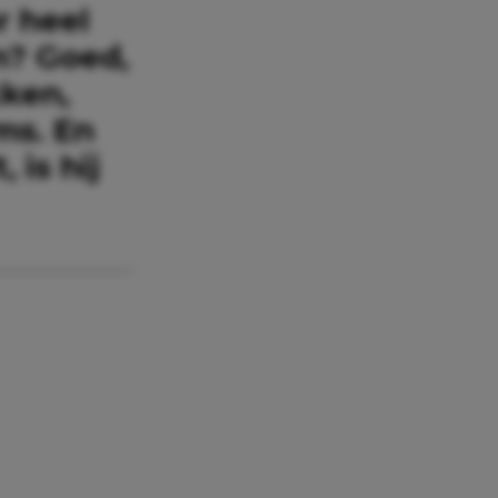
 heel
n? Goed,
kken,
ms. En
is hij