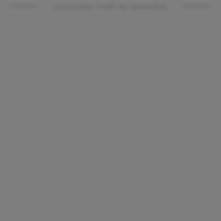
Lees verder onder de advertentie