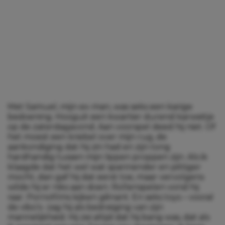
Met Samuel, mijn ex-man, was seks een karige
bedoening. Hooguit een kwartier durend karweitje
op de zaterdagavond. Aan voorspel deed hij niet. Of
het moest een kriebel over mijn rug, de
aankondiging dat hij zin had en zijn tong
hardhandig tussen mijn lippen proppen zijn. Als ik
klaagde dat het wel wat spannender en pittiger
mocht, dan gaf hij dat eerst toe, maar vervolgens
wilde hij er niks aan doen. Rollenspelen vond hij
raar. Pornofilms kijken gênant. En seks toys – vooral
de vibo’s- zag hij als bedreiging van zijn
mannelijkheid. Hij zei altijd dat hij bang was, dat als