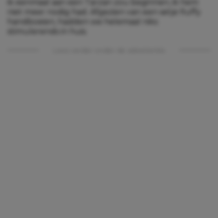
ik eenmaal aan een Tarzan zou beginnen, ik hem
niet meer nodig had. Afgezien van een setje fluffy
handboeien, hadden we helemaal niks
stimulerends in huis.
Lees verder onder de advertentie