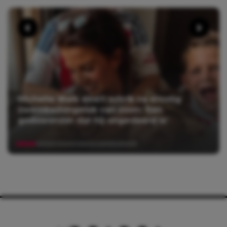
Michelle Walk deelt schrik na ernstig
zwembadongeluk van zoon: ‘Een
godswonder dat hij ongedeerd is’