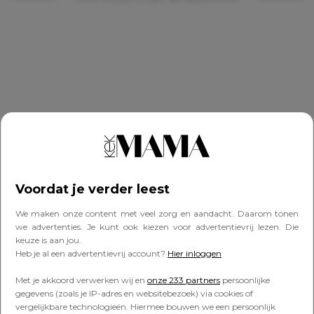
Voordat je verder leest
We maken onze content met veel zorg en aandacht. Daarom tonen
we advertenties. Je kunt ook kiezen voor advertentievrij lezen. Die
keuze is aan jou.
Heb je al een advertentievrij account?
Hier inloggen
Met je akkoord verwerken wij en
onze 233 partners
persoonlijke
gegevens (zoals je IP-adres en websitebezoek) via cookies of
vergelijkbare technologieën. Hiermee bouwen we een persoonlijk