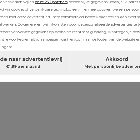
is, moeten we daar wel een plannetje op bede
rd verwerken wij en
onze 233 partners
persoonlijke gegevens (zoals je IP-adres 
jn dochter een halfuur eerder wat massa in de
) via cookies of vergelijkbare technologieën. Hiermee bouwen we een persoonli
amen met onze advertentieruimte commercieel beschikbaar stellen aan extern
r heeft laten belanden. Die extra cijfers had
etwerken. Zo genereren wij inkomsten door gepersonaliseerde advertenties te 
nnen gebruiken op de weegschaal bij het
ners verwerken gegevens op basis van rechtmatig belang, waartegen je be
bureau. Maar mijn wens had geen invloed op 
t je voorkeuren altijd aanpassen; ga hiervoor naar de footer van de website en
laas.
lingen'.
Lees verder onder de advertentie
de naar advertentievrij
Akkoord
€1,99 per maand
Met persoonlijke adverte