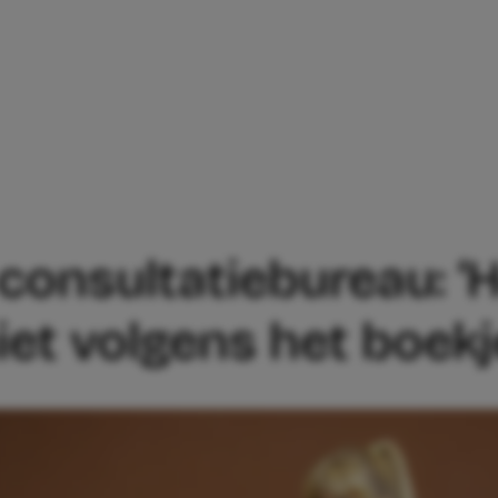
VER HET CONSULTATIEBUREAU: ‘HET VO
consultatiebureau: ‘H
iet volgens het boekj