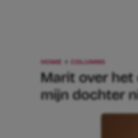
HOME
COLUMNS
MARIT O
Marit over het 
mijn dochter n