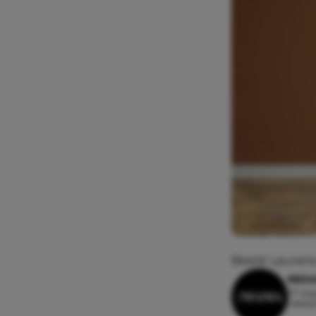
Beeld: Lauren
REDA
27 aug
Leesti