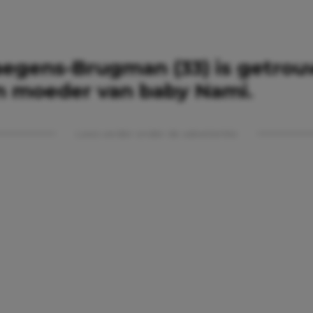
aegens-­Brugman (33) is ­getro
n moeder van baby Nami.
Lees verder onder de advertentie