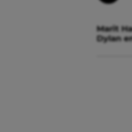
Marit H
Dylan e