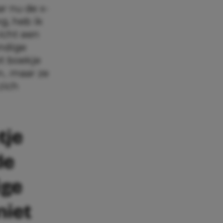
ar nu de x-
g, heb ik
icht een
undige
et boekje
n.. maar ze
zich
tje
de
ige
niet