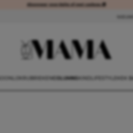
Abonneer voordelig of met cadeau 🎁
Abonneer voordelig of met cad
NIEUW
OONLIJK
RUBRIEKEN
COLUMNS
KIND
LIFESTYLE
KEK B