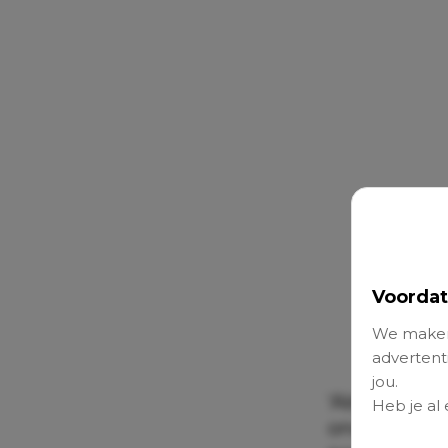
Voordat
We maken
advertenti
jou.
‘Als je naar
Heb je al
onderkant va