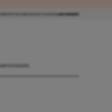
eau 🎁
SBRIEF
FACEBOOK
INSTAGRAM
ABONNEER
ABY
DOSSIERS