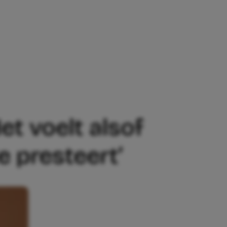
ELT ALSOF MIJN DOCHTER NIET VOLGEN
et voelt alsof
e presteert’