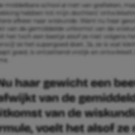
de middelbare school al niet van grafieken, ma
rekking hebben tot mijn dochters’ ontwikkelin
tere afkeer naar wiskunde. Want nu haar gew
jkt van de gemiddelde uitkomst van de wisk
lt het toch een beetje alsof ze niet volgens h
erwijl ze het supergoed doet. Ja, ze is wat klei
aapt goed, is ontzettend vrolijk en ontwikkelt 
ma.
Nu haar gewicht een bee
afwijkt van de gemiddel
itkomst van de wiskund
rmule, voelt het alsof ze 