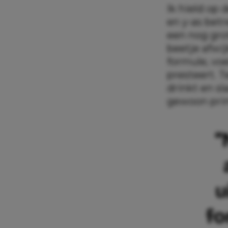
Ik hield op 
en y-as bet
een nog gro
beetje afwi
formule, voe
presteert. T
drinkt en sl
gewoon pri
“
u
fo