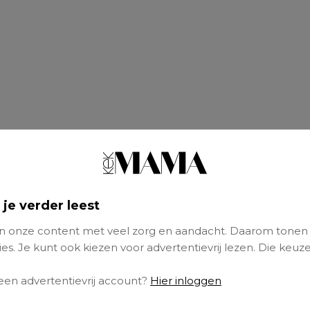
 je verder leest
 onze content met veel zorg en aandacht. Daarom tonen
es. Je kunt ook kiezen voor advertentievrij lezen. Die keuze
 deze grafiek kijkt, zie je dat jouw dochter echt
 een advertentievrij account?
Hier inloggen
n de lijn zit met haar gewicht. Als dat de vo