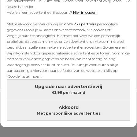
Lees verder onder de advertentie
we advertenties. Je kunt ook kiezen voor advertentievrij lezen. Die
keuze is aan jou.
Heb je al een advertentievrij account?
Hier inloggen
Met je akkoord verwerken wij en
onze 233 partners
persoonlijke
gegevens (zoals je IP-adres en websitebezoek) via cookies of
vergelijkbare technologieën. Hiermee bouwen we een persoonlijk
profiel op, dat we samen met onze advertentieruimte commercieel
beschikbaar stellen aan externe advertentienetwerken. Zo genereren
wij inkomsten door gepersonaliseerde advertenties te tonen. Sommige
partners verwerken gegevens op basis van rechtmatig belang,
waartegen je bezwaar kunt maken. Je kunt je voorkeuren altijd
aanpassen; ga hiervoor naar de footer van de website en klik op
'Cookie instellingen'.
Upgrade naar advertentievrij
€1,99 per maand
Akkoord
Met persoonlijke advertenties