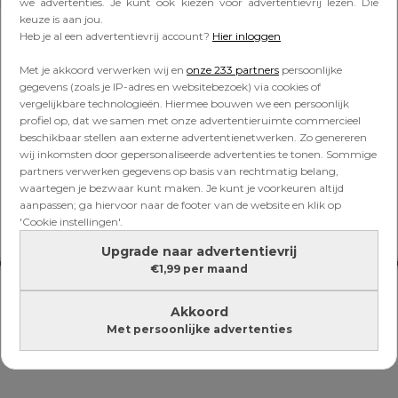
Lees verder onder de advertentie
we advertenties. Je kunt ook kiezen voor advertentievrij lezen. Die
keuze is aan jou.
Heb je al een advertentievrij account?
Hier inloggen
Met je akkoord verwerken wij en
onze 233 partners
persoonlijke
gegevens (zoals je IP-adres en websitebezoek) via cookies of
vergelijkbare technologieën. Hiermee bouwen we een persoonlijk
profiel op, dat we samen met onze advertentieruimte commercieel
beschikbaar stellen aan externe advertentienetwerken. Zo genereren
wij inkomsten door gepersonaliseerde advertenties te tonen. Sommige
partners verwerken gegevens op basis van rechtmatig belang,
waartegen je bezwaar kunt maken. Je kunt je voorkeuren altijd
aanpassen; ga hiervoor naar de footer van de website en klik op
'Cookie instellingen'.
Upgrade naar advertentievrij
€1,99 per maand
Akkoord
Met persoonlijke advertenties