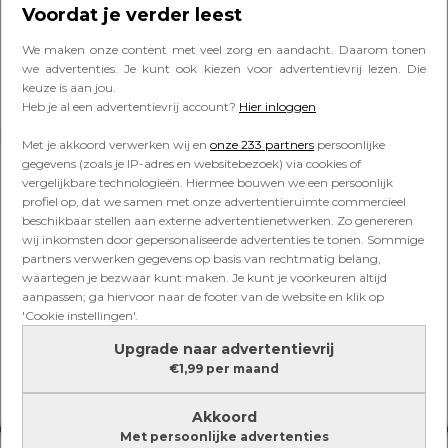
helpen je een handje
Voordat je verder leest
We maken onze content met veel zorg en aandacht. Daarom tonen
we advertenties. Je kunt ook kiezen voor advertentievrij lezen. Die
keuze is aan jou.
Heb je al een advertentievrij account?
Hier inloggen
Lees verder onder de advertentie
Met je akkoord verwerken wij en
onze 233 partners
persoonlijke
gegevens (zoals je IP-adres en websitebezoek) via cookies of
vergelijkbare technologieën. Hiermee bouwen we een persoonlijk
profiel op, dat we samen met onze advertentieruimte commercieel
beschikbaar stellen aan externe advertentienetwerken. Zo genereren
wij inkomsten door gepersonaliseerde advertenties te tonen. Sommige
partners verwerken gegevens op basis van rechtmatig belang,
waartegen je bezwaar kunt maken. Je kunt je voorkeuren altijd
aanpassen; ga hiervoor naar de footer van de website en klik op
'Cookie instellingen'.
Upgrade naar advertentievrij
€1,99 per maand
Akkoord
Met persoonlijke advertenties