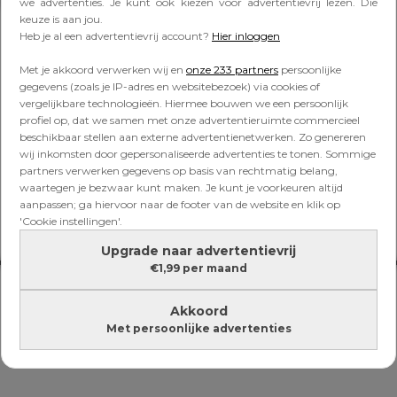
Lees verder onder de advertentie
we advertenties. Je kunt ook kiezen voor advertentievrij lezen. Die
keuze is aan jou.
Heb je al een advertentievrij account?
Hier inloggen
Met je akkoord verwerken wij en
onze 233 partners
persoonlijke
gegevens (zoals je IP-adres en websitebezoek) via cookies of
vergelijkbare technologieën. Hiermee bouwen we een persoonlijk
profiel op, dat we samen met onze advertentieruimte commercieel
beschikbaar stellen aan externe advertentienetwerken. Zo genereren
wij inkomsten door gepersonaliseerde advertenties te tonen. Sommige
partners verwerken gegevens op basis van rechtmatig belang,
waartegen je bezwaar kunt maken. Je kunt je voorkeuren altijd
aanpassen; ga hiervoor naar de footer van de website en klik op
'Cookie instellingen'.
Upgrade naar advertentievrij
€1,99 per maand
Akkoord
Met persoonlijke advertenties