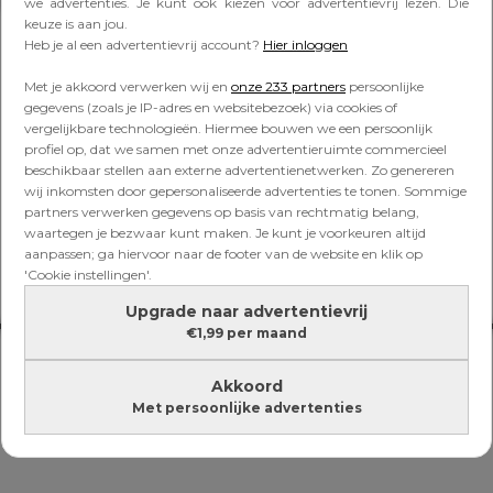
Lees verder onder de advertentie
we advertenties. Je kunt ook kiezen voor advertentievrij lezen. Die
keuze is aan jou.
Heb je al een advertentievrij account?
Hier inloggen
Met je akkoord verwerken wij en
onze 233 partners
persoonlijke
gegevens (zoals je IP-adres en websitebezoek) via cookies of
vergelijkbare technologieën. Hiermee bouwen we een persoonlijk
profiel op, dat we samen met onze advertentieruimte commercieel
beschikbaar stellen aan externe advertentienetwerken. Zo genereren
wij inkomsten door gepersonaliseerde advertenties te tonen. Sommige
partners verwerken gegevens op basis van rechtmatig belang,
waartegen je bezwaar kunt maken. Je kunt je voorkeuren altijd
aanpassen; ga hiervoor naar de footer van de website en klik op
'Cookie instellingen'.
Upgrade naar advertentievrij
€1,99 per maand
Akkoord
Met persoonlijke advertenties