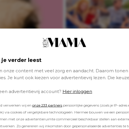
Bestel híer tickets
voor Attractiepark
 je verder leest
Toverland met fijn
korting
 onze content met veel zorg en aandacht. Daarom tonen
es. Je kunt ook kiezen voor advertentievrij lezen. Die keuze
 een advertentievrij account?
Hier inloggen
rd verwerken wij en
onze 233 partners
persoonlijke gegevens (zoals je IP-adres 
) via cookies of vergelijkbare technologieën. Hiermee bouwen we een persoonli
amen met onze advertentieruimte commercieel beschikbaar stellen aan extern
etwerken. Zo genereren wij inkomsten door gepersonaliseerde advertenties te 