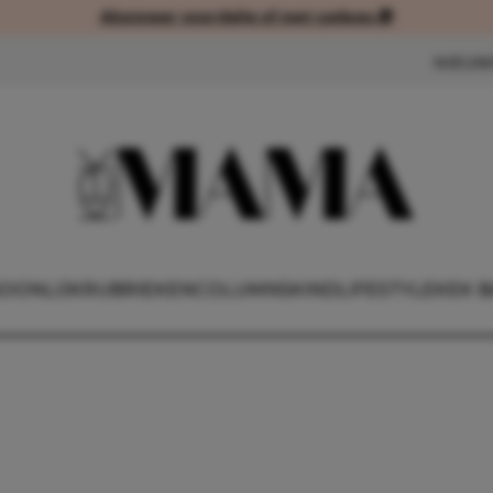
Abonneer voordelig of met cadeau 🎁
Abonneer voordelig of met cad
NIEUW
OONLIJK
RUBRIEKEN
COLUMNS
KIND
LIFESTYLE
KEK B