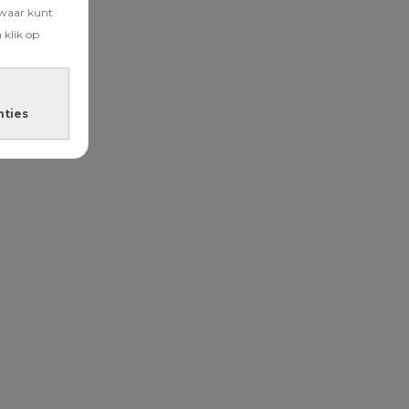
zwaar kunt
 klik op
nties