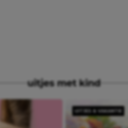
uitjes met kind
UITJES & VAKANTIE