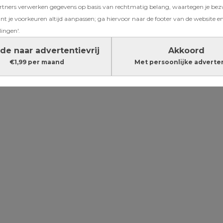
ners verwerken gegevens op basis van rechtmatig belang, waartegen je be
voeren? Op
t je voorkeuren altijd aanpassen; ga hiervoor naar de footer van de website en
erijen kan
lingen'.
de naar advertentievrij
Akkoord
€1,99 per maand
Met persoonlijke adverte