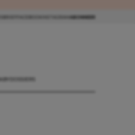
eau 🎁
SBRIEF
FACEBOOK
INSTAGRAM
ABONNEER
ABY
DOSSIERS