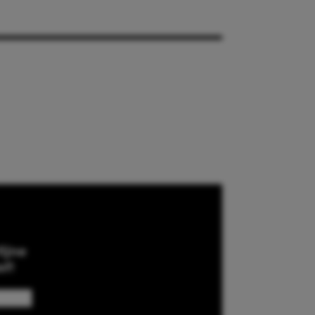
ijne
ef!