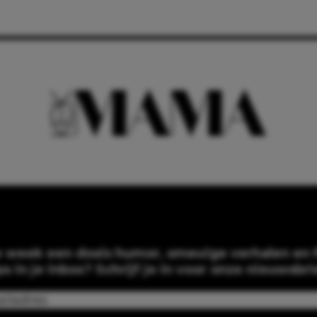
e week een dosis humor, smeuïge verhalen en f
ps in je inbox? Schrijf je in voor onze nieuwsbri
Email
(Required)