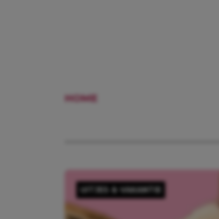
HOME
UITJES MET KIND
UITJES & VAKANTIE