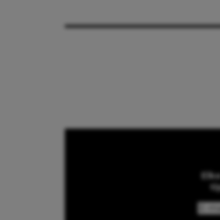
Elk
ti