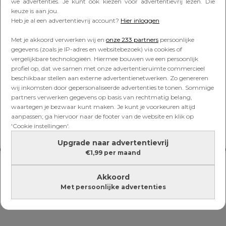
Lees verder onder de advertentie
we advertenties. Je kunt ook kiezen voor advertentievrij lezen. Die
keuze is aan jou.
Heb je al een advertentievrij account?
Hier inloggen
Met je akkoord verwerken wij en
onze 233 partners
persoonlijke
gegevens (zoals je IP-adres en websitebezoek) via cookies of
vergelijkbare technologieën. Hiermee bouwen we een persoonlijk
profiel op, dat we samen met onze advertentieruimte commercieel
beschikbaar stellen aan externe advertentienetwerken. Zo genereren
wij inkomsten door gepersonaliseerde advertenties te tonen. Sommige
partners verwerken gegevens op basis van rechtmatig belang,
waartegen je bezwaar kunt maken. Je kunt je voorkeuren altijd
aanpassen; ga hiervoor naar de footer van de website en klik op
'Cookie instellingen'.
Upgrade naar advertentievrij
€1,99 per maand
Akkoord
Met persoonlijke advertenties