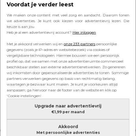
geslacht van zijn baby bekend en
Voordat je verder leest
dít wordt het
We maken onze content met veel zorg en aandacht. Daarom tonen
we advertenties. Je kunt ook kiezen voor advertentievrij lezen. Die
keuze is aan jou.
Heb je al een advertentievrij account?
Hier inloggen
Lees verder onder de advertentie
Met je akkoord verwerken wij en
onze 233 partners
persoonlijke
gegevens (zoals je IP-adres en websitebezoek) via cookies of
vergelijkbare technologieën. Hiermee bouwen we een persoonlijk
profiel op, dat we samen met onze advertentieruimte commercieel
beschikbaar stellen aan externe advertentienetwerken. Zo genereren
wij inkomsten door gepersonaliseerde advertenties te tonen. Sommige
partners verwerken gegevens op basis van rechtmatig belang,
waartegen je bezwaar kunt maken. Je kunt je voorkeuren altijd
aanpassen; ga hiervoor naar de footer van de website en klik op
'Cookie instellingen'.
Upgrade naar advertentievrij
€1,99 per maand
Akkoord
Met persoonlijke advertenties