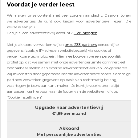
fijnste tips van hoofdredacteur
Voordat je verder leest
Jannine
We maken onze content met veel zorg en aandacht. Daarom tonen
we advertenties. Je kunt ook kiezen voor advertentievrij lezen. Die
keuze is aan jou.
Heb je al een advertentievrij account?
Hier inloggen
Lees verder onder de advertentie
Met je akkoord verwerken wij en
onze 233 partners
persoonlijke
gegevens (zoals je IP-adres en websitebezoek) via cookies of
vergelijkbare technologieën. Hiermee bouwen we een persoonlijk
profiel op, dat we samen met onze advertentieruimte commercieel
beschikbaar stellen aan externe advertentienetwerken. Zo genereren
wij inkomsten door gepersonaliseerde advertenties te tonen. Sommige
partners verwerken gegevens op basis van rechtmatig belang,
waartegen je bezwaar kunt maken. Je kunt je voorkeuren altijd
aanpassen; ga hiervoor naar de footer van de website en klik op
'Cookie instellingen'.
Upgrade naar advertentievrij
€1,99 per maand
Akkoord
Met persoonlijke advertenties