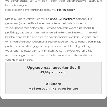
Lees verder onder de advertentie
we advertenties. Je kunt ook kiezen voor advertentievrij lezen. Die
keuze is aan jou.
Heb je al een advertentievrij account?
Hier inloggen
Met je akkoord verwerken wij en
onze 233 partners
persoonlijke
gegevens (zoals je IP-adres en websitebezoek) via cookies of
vergelijkbare technologieën. Hiermee bouwen we een persoonlijk
profiel op, dat we samen met onze advertentieruimte commercieel
beschikbaar stellen aan externe advertentienetwerken. Zo genereren
wij inkomsten door gepersonaliseerde advertenties te tonen. Sommige
partners verwerken gegevens op basis van rechtmatig belang,
waartegen je bezwaar kunt maken. Je kunt je voorkeuren altijd
aanpassen; ga hiervoor naar de footer van de website en klik op
'Cookie instellingen'.
Upgrade naar advertentievrij
€1,99 per maand
Akkoord
Met persoonlijke advertenties