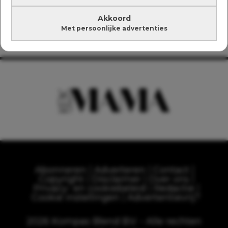
Akkoord
Met persoonlijke advertenties
Abonneren
Adverteren
Contact
Copyright
Disclaimer
Over ons
Privacy- en cookiebeleid
Redactie
Cookie instellingen
Advertentievrij?
2026 Kompas Blend B.V. - Alle rechten