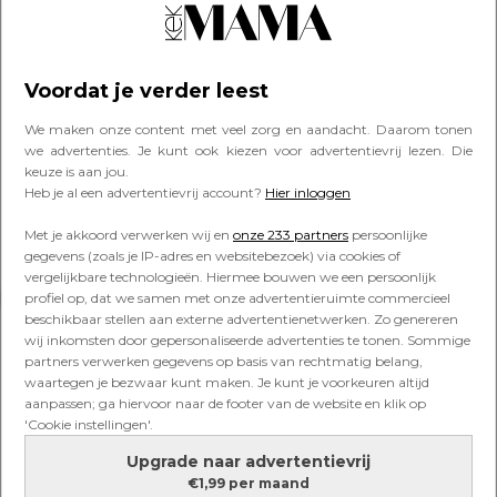
met Adam Levine: ‘Hij wil graag
bij mijn bevalling aanwezig zijn’
Voordat je verder leest
NIEUWS
We maken onze content met veel zorg en aandacht. Daarom tonen
Van je kind moet je het hebben:
we advertenties. Je kunt ook kiezen voor advertentievrij lezen. Die
zwangere Soundos wordt flink
keuze is aan jou.
geroast door dochter (7)
Heb je al een advertentievrij account?
Hier inloggen
Met je akkoord verwerken wij en
onze 233 partners
persoonlijke
gegevens (zoals je IP-adres en websitebezoek) via cookies of
vergelijkbare technologieën. Hiermee bouwen we een persoonlijk
Lees verder onder de advertentie
profiel op, dat we samen met onze advertentieruimte commercieel
beschikbaar stellen aan externe advertentienetwerken. Zo genereren
wij inkomsten door gepersonaliseerde advertenties te tonen. Sommige
partners verwerken gegevens op basis van rechtmatig belang,
waartegen je bezwaar kunt maken. Je kunt je voorkeuren altijd
aanpassen; ga hiervoor naar de footer van de website en klik op
'Cookie instellingen'.
Upgrade naar advertentievrij
€1,99 per maand