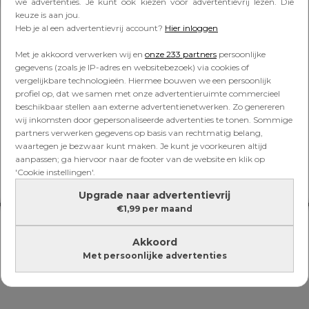
Lees verder onder de advertentie
we advertenties. Je kunt ook kiezen voor advertentievrij lezen. Die
keuze is aan jou.
Heb je al een advertentievrij account?
Hier inloggen
Met je akkoord verwerken wij en
onze 233 partners
persoonlijke
gegevens (zoals je IP-adres en websitebezoek) via cookies of
vergelijkbare technologieën. Hiermee bouwen we een persoonlijk
profiel op, dat we samen met onze advertentieruimte commercieel
beschikbaar stellen aan externe advertentienetwerken. Zo genereren
wij inkomsten door gepersonaliseerde advertenties te tonen. Sommige
partners verwerken gegevens op basis van rechtmatig belang,
waartegen je bezwaar kunt maken. Je kunt je voorkeuren altijd
aanpassen; ga hiervoor naar de footer van de website en klik op
'Cookie instellingen'.
Upgrade naar advertentievrij
€1,99 per maand
Akkoord
Met persoonlijke advertenties