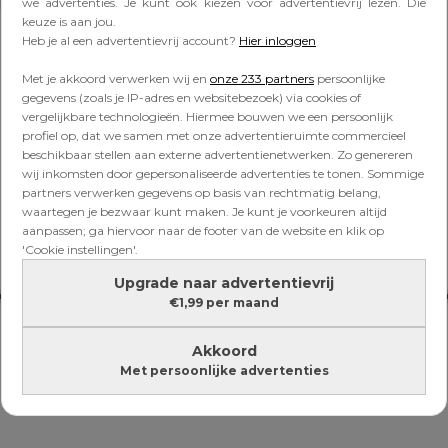
Lees verder onder de advertentie
we advertenties. Je kunt ook kiezen voor advertentievrij lezen. Die
keuze is aan jou.
Heb je al een advertentievrij account?
Hier inloggen
Met je akkoord verwerken wij en
onze 233 partners
persoonlijke
gegevens (zoals je IP-adres en websitebezoek) via cookies of
vergelijkbare technologieën. Hiermee bouwen we een persoonlijk
profiel op, dat we samen met onze advertentieruimte commercieel
beschikbaar stellen aan externe advertentienetwerken. Zo genereren
wij inkomsten door gepersonaliseerde advertenties te tonen. Sommige
partners verwerken gegevens op basis van rechtmatig belang,
waartegen je bezwaar kunt maken. Je kunt je voorkeuren altijd
aanpassen; ga hiervoor naar de footer van de website en klik op
'Cookie instellingen'.
Upgrade naar advertentievrij
€1,99 per maand
Akkoord
Met persoonlijke advertenties