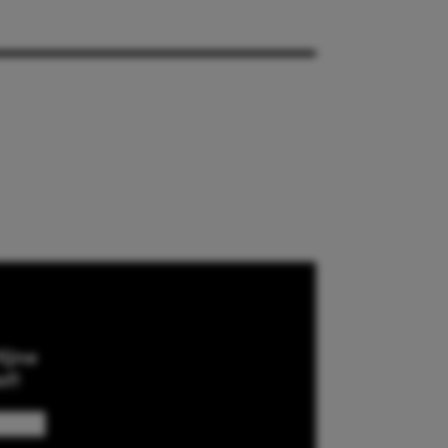
ijne
ef!