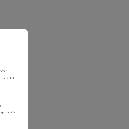
 we
 is aan
en
jk profiel
e
tonen.