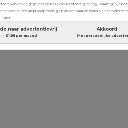
ners verwerken gegevens op basis van rechtmatig belang, waartegen je be
eus kan
t je voorkeuren altijd aanpassen; ga hiervoor naar de footer van de website en
lingen'.
de naar advertentievrij
Akkoord
€1,99 per maand
Met persoonlijke adverte