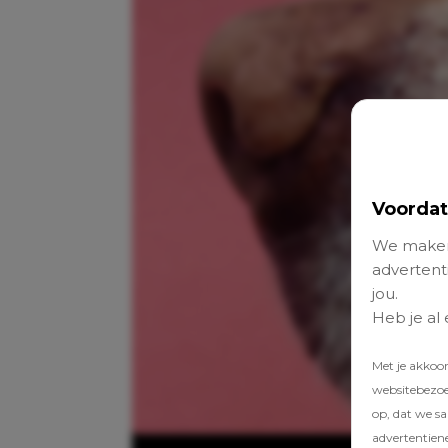
Voordat
We maken
advertenti
jou.
Heb je al
Met je akkoo
websitebezoek
op, dat we s
advertentien