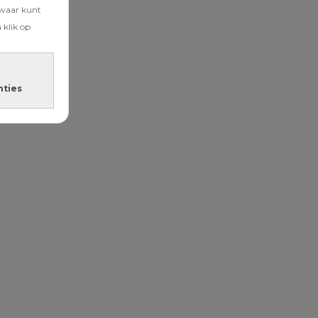
zwaar kunt
 klik op
nties