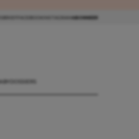
eau 🎁
SBRIEF
FACEBOOK
INSTAGRAM
ABONNEER
ABY
DOSSIERS