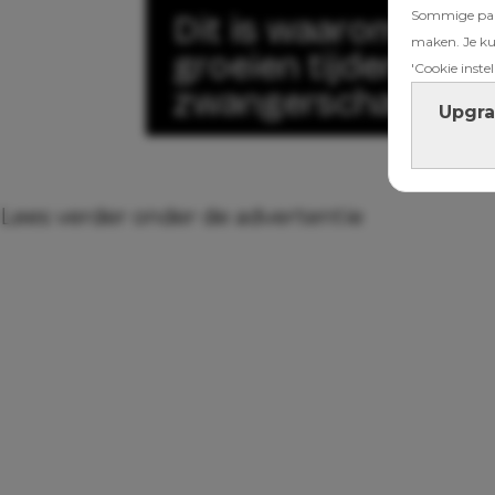
Sommige part
Dit is waarom je n
maken. Je kun
groeien tijdens de
'Cookie instel
zwangerschap
Upgra
Lees verder onder de advertentie