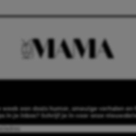
e week een dosis humor, smeuïge verhalen en f
ps in je inbox? Schrijf je in voor onze nieuwsbri
Email
(Required)