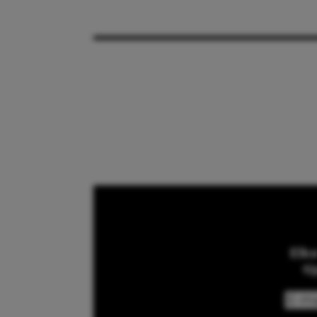
Elk
ti