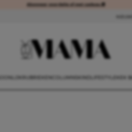
Abonneer voordelig of met cadeau 🎁
Abonneer voordelig of met cad
NIEUW
OONLIJK
RUBRIEKEN
COLUMNS
KIND
LIFESTYLE
KEK B